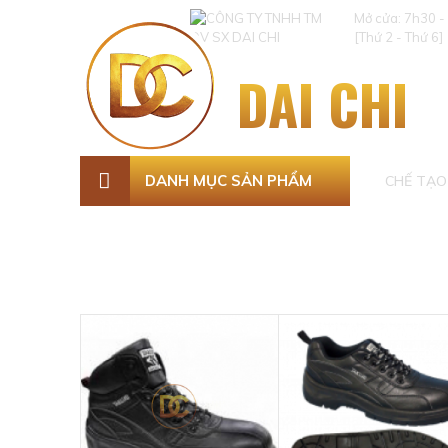
Mở cửa: 7h30 -
[Thứ 2 - Thứ 6]
DAI CHI
DANH MỤC SẢN PHẨM
CHẾ TẠO 