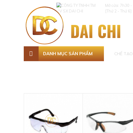
Mở cửa: 7h30 -
[Thứ 2 - Thứ 6]
DAI CHI
DANH MỤC SẢN PHẨM
CHẾ TẠO 