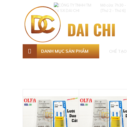
Mở cửa: 7h30 -
[Thứ 2 - Thứ 6]
DAI CHI
DANH MỤC SẢN PHẨM
CHẾ TẠO 