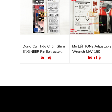
Dụng Cụ Tháo Chân Ghim
Mỏ Lết TONE Adjustable
ENGINEER Pin Extractor
Wrench MW-150
SS-32 Ø2.4 mm
liên hệ
liên hệ