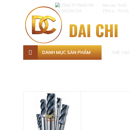
Mở cửa: 7h30 -
[Thứ 2 - Thứ 6]
DAI CHI
DANH MỤC SẢN PHẨM
CHẾ TẠO 