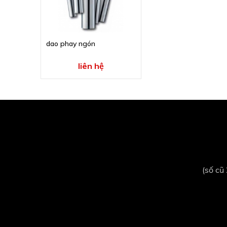
dao phay ngón
liên hệ
(số cũ