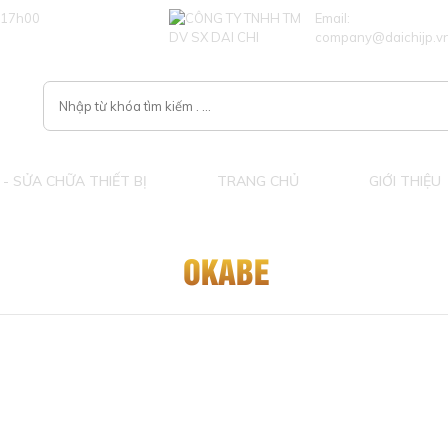
 17h00
Email:
company@daichijp.v
- SỬA CHỮA THIẾT BỊ
TRANG CHỦ
GIỚI THIỆU
OKABE