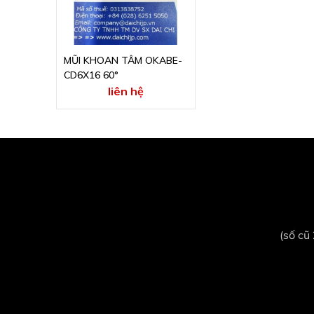
MŨI KHOAN TÂM OKABE-
CD6X16 60°
liên hệ
(số cũ