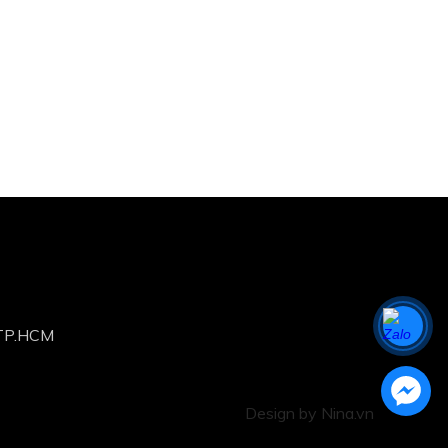
,TP.HCM
Design by Nina.vn