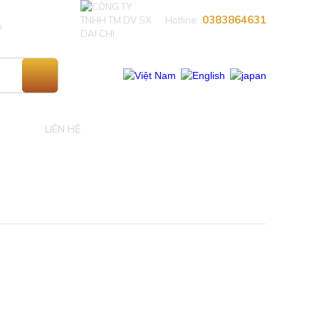
0383864631​
Hotline:
n
LIÊN HỆ