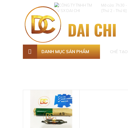
Mở cửa: 7h30 -
[Thứ 2 - Thứ 6]
DAI CHI
DANH MỤC SẢN PHẨM
CHẾ TẠO 