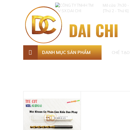
Mở cửa: 7h30 -
[Thứ 2 - Thứ 6]
DAI CHI
DANH MỤC SẢN PHẨM
CHẾ TẠO 