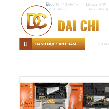
Mở cửa: 7h30 -
[Thứ 2 - Thứ 6]
DAI CHI
DANH MỤC SẢN PHẨM
CHẾ TẠO 