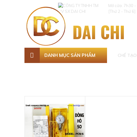
Mở cửa: 7h30 -
[Thứ 2 - Thứ 6]
DAI CHI
DANH MỤC SẢN PHẨM
CHẾ TẠO 