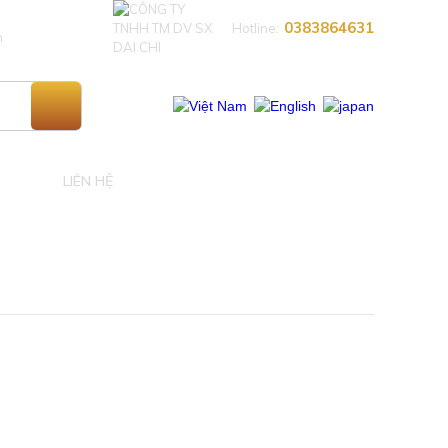
0383864631​
Hotline:
n
LIÊN HỆ