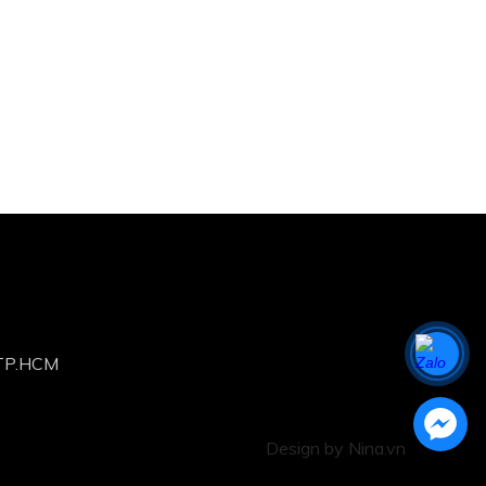
,TP.HCM
Design by Nina.vn