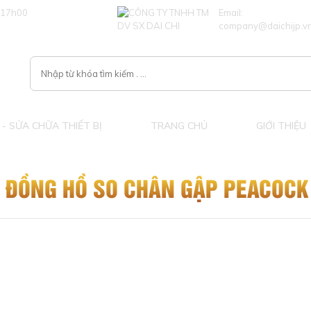
 17h00
Email:
company@daichijp.v
- SỬA CHỮA THIẾT BỊ
TRANG CHỦ
GIỚI THIỆU
ĐỒNG HỒ SO CHÂN GẬP PEACOCK