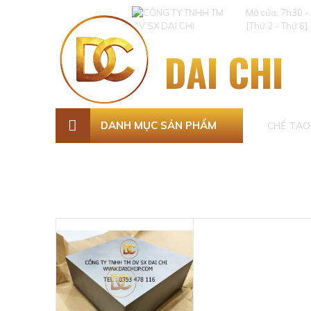
Mở cửa: 7h30 -
[Thứ 2 - Thứ 6]
DAI CHI
DANH MỤC SẢN PHẨM
CHẾ TẠO 