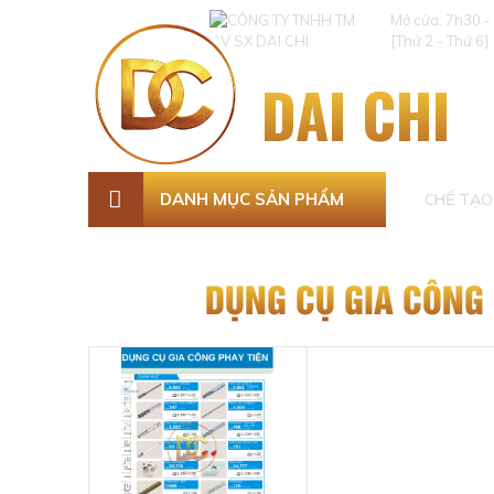
Mở cửa: 7h30 -
[Thứ 2 - Thứ 6]
DAI CHI
DANH MỤC SẢN PHẨM
CHẾ TẠO 
DỤNG CỤ GIA CÔNG 