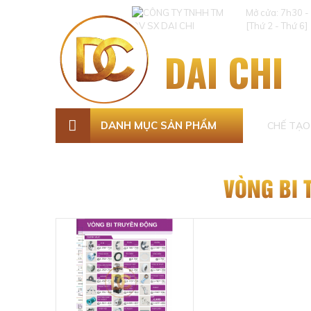
Mở cửa: 7h30 -
[Thứ 2 - Thứ 6]
DAI CHI
DANH MỤC SẢN PHẨM
CHẾ TẠO 
VÒNG BI 