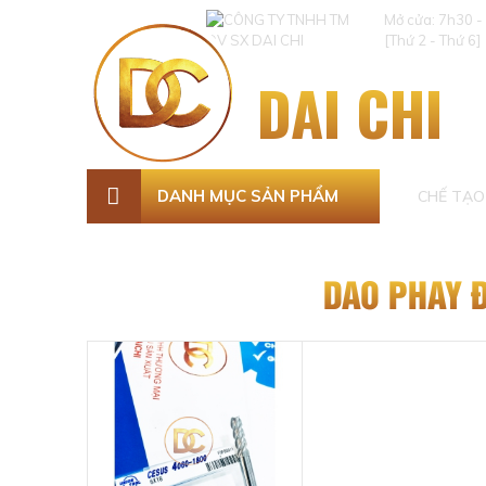
Mở cửa: 7h30 -
[Thứ 2 - Thứ 6]
DAI CHI
DANH MỤC SẢN PHẨM
CHẾ TẠO 
DAO PHAY 