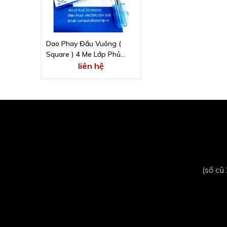
Dao Phay Đầu Vuông (
Square ) 4 Me Lớp Phủ
UTSCOAT Chuyên Thép
liên hệ
Không Gỉ UNION TOOL
CESUS 4060-1800
(số cũ