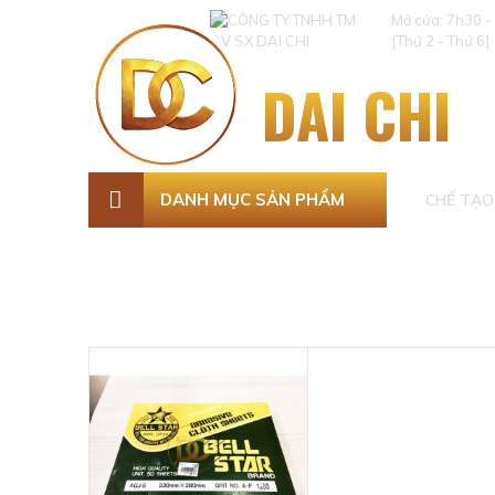
Mở cửa: 7h30 -
[Thứ 2 - Thứ 6]
DAI CHI
DANH MỤC SẢN PHẨM
CHẾ TẠO 