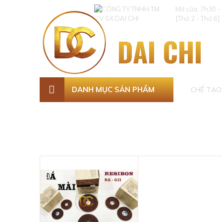
Mở cửa: 7h30 -
[Thứ 2 - Thứ 6]
DAI CHI
DANH MỤC SẢN PHẨM
CHẾ TẠO 