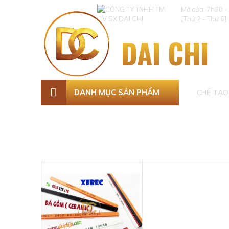
Mở cửa: 7h30 -
[Thứ 2 - Thứ 6]
DAI CHI
DANH MỤC SẢN PHẨM
CHẾ TẠO 