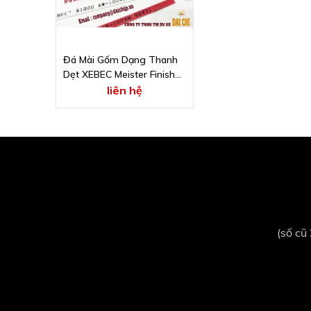
Đá Mài Gốm Dạng Thanh
Dẹt XEBEC Meister Finish
#400 AO-3004M
liên hệ
(số cũ