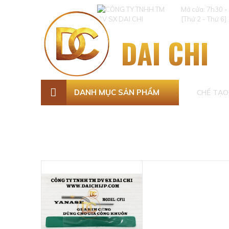
Mở cửa: 7h30 -
[Thứ 2 - Thứ 6]
DAI CHI
DANH MỤC SẢN PHẨM
CHẾ TẠO 