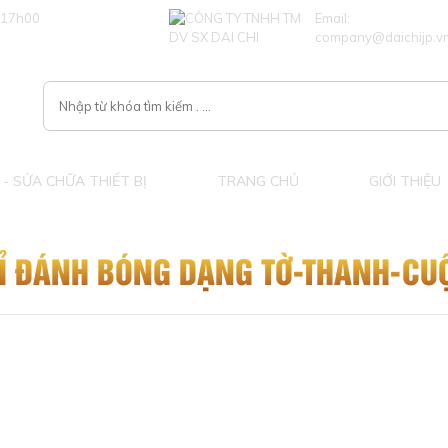
 17h00
Email:
company@daichijp.v
- SỬA CHỮA THIẾT BỊ
TRANG CHỦ
GIỚI THIỆU
Ỉ ĐÁNH BÓNG DẠNG TỜ-THANH-CU