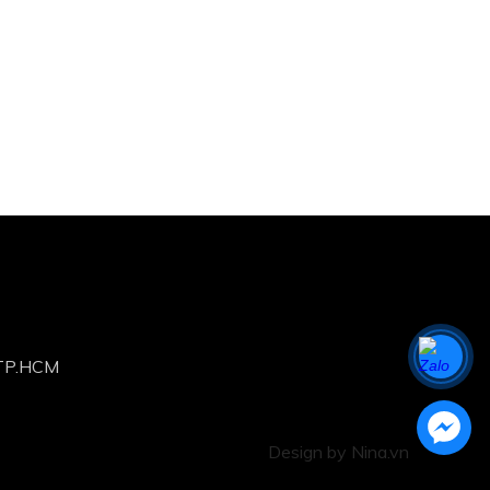
,TP.HCM
Design by Nina.vn