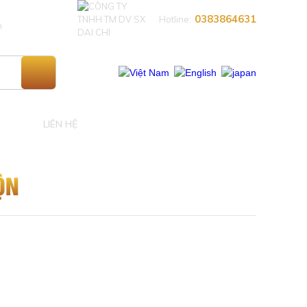
0383864631​
Hotline:
n
LIÊN HỆ
ỘN