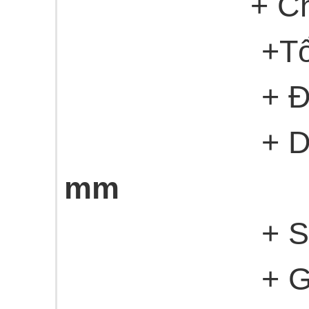
+ Ch
+Tổng chiề
+ Đường kí
+ Dung sai 
mm
+ Số me 
+ Góc x