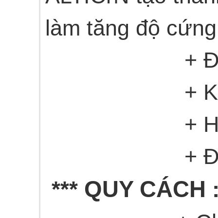
làm tăng độ cứng 
+ Độ cứ
+ Khả năng
+ Hệ số m
+ Độ dày 
QUY CÁCH
***