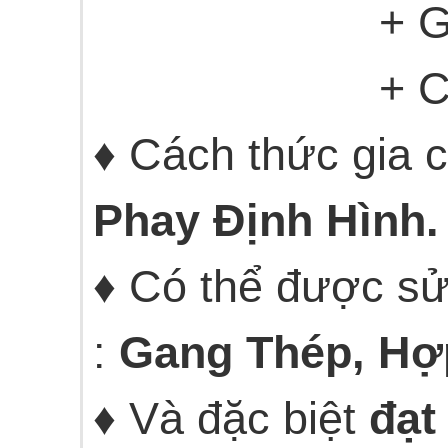
+ Góc tr
+ Cung
♦ Cách thức gia 
Phay Định Hình.
♦ Có thể được sử 
:
Gang Thép, Hợ
♦ Và đặc biệt
đạt