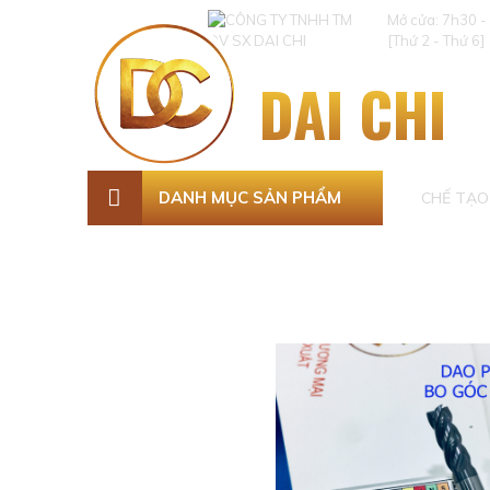
Mở cửa: 7h30 -
[Thứ 2 - Thứ 6]
DAI CHI
DANH MỤC SẢN PHẨM
CHẾ TẠO 