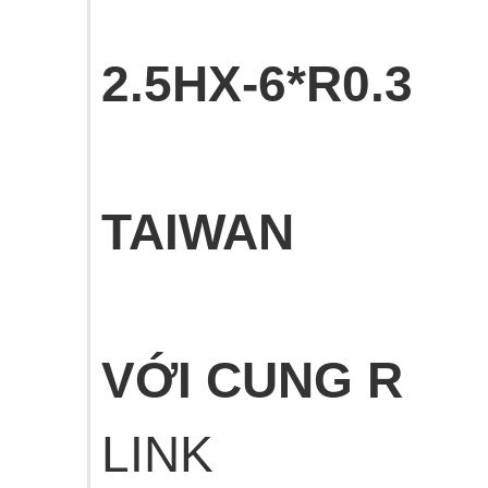
7 LEADE
2.5HX-6*R0.3
MA
TAIWAN
DÒNG D
VỚI CUNG R
LINK