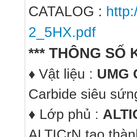
CATALOG :
http
2_5HX.pdf
THÔNG SỐ 
***
Vật liệu :
UMG C
♦
Carbide siêu sứng
♦ Lớp phủ :
ALTI
ALTICrN tạo thàn