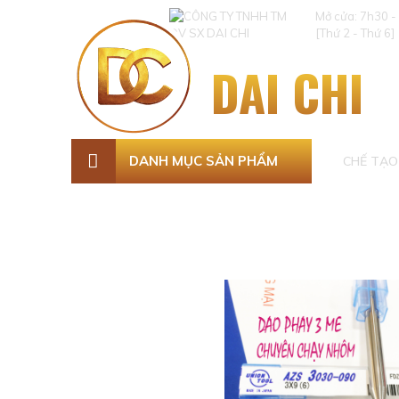
Mở cửa: 7h30 -
[Thứ 2 - Thứ 6]
DAI CHI
DANH MỤC SẢN PHẨM
CHẾ TẠO 