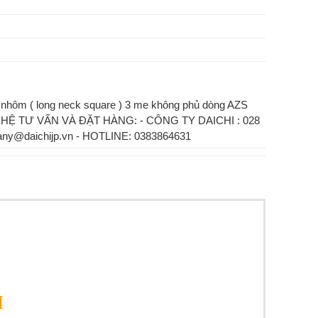
nhôm ( long neck square ) 3 me không phủ dòng AZS
N HỆ TƯ VẤN VÀ ĐẶT HÀNG: - CÔNG TY DAICHI : 028
any@daichijp.vn - HOTLINE: 0383864631
I