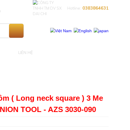
0383864631​
Hotline:
n
LIÊN HỆ
m ( Long neck square ) 3 Me
NION TOOL - AZS 3030-090