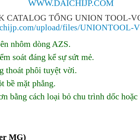
WWW.DAICHIJP.COM
NK CATALOG
TỔNG UNION
TOOL-V
aichijp.com/upload/files/UNIONTOOL-
yên nhôm
dòng AZS.
iểm soát đáng kể sự sứt mẻ.
 thoát phôi tuyệt vời.
t bề mặt phẳng.
ơn bằng cách loại bỏ chu trình dốc hoặc
per MG)