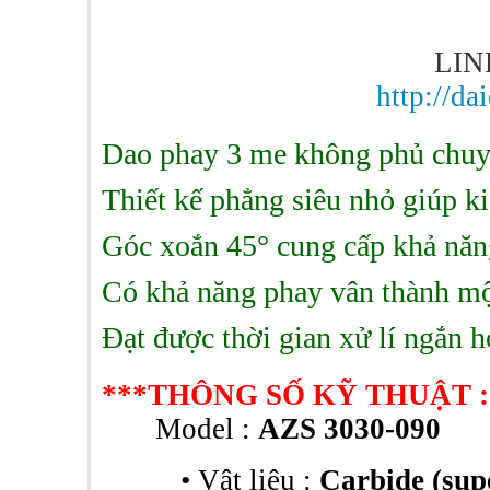
LI
http://d
Dao phay
3 me không phủ chu
Thiết kế phẳng siêu nhỏ giúp k
Góc xoắn 45° cung cấp khả năng
Có khả năng phay vân thành mộ
Đạt được thời gian xử lí ngắn h
***THÔNG SỐ KỸ THUẬT :
Model :
AZS 3030-090
•
Vật liệu :
Carbide (su