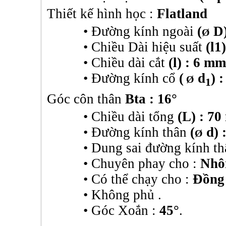
Thiết kế hình học :
Flatland
• Đường kính ngoài
(
D)
Ø
• Chiều Dài hiệu suất
(l1
• Chiều dài cắt
(l) : 6 mm
• Đường kính cổ
(
d
) 
Ø
1
Góc côn thân
Bta : 16°
• Chiều dài tổng
(L) : 7
• Đường kính thân
(
d) 
Ø
• Dung sai đường kính th
•
Chuyên phay cho :
Nh
• Có thể chạy cho :
Đồng
• Không phủ .
• Góc Xoắn :
45°
.