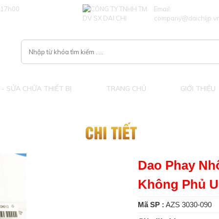
 17h00
Email:
company@daichijp.v
- SỬA CHỮA THIẾT BỊ
TRANG CHỦ
GIỚI THIỆU
CHI TIẾT
Dao Phay Nhô
Không Phủ U
Mã SP :
AZS 3030-090