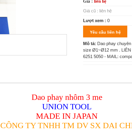
Giá :
liên hệ
Giá cũ :
liên hệ
Lượt xem :
0
Yêu cầu liên hệ
Mô tả:
Dao phay chuyên 
size Ø1~Ø12 mm . LIÊ
6251 5050 - MAIL: comp
Dao phay nhôm 3 me
UNION
TOOL
MADE IN
JAPAN
CÔNG TY TNHH TM DV SX DAI CH