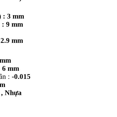
 : 3 mm
) : 9 mm
: 2.9 mm
0 mm
: 6 mm
ân :
-0.015
ôm
 , Nhựa