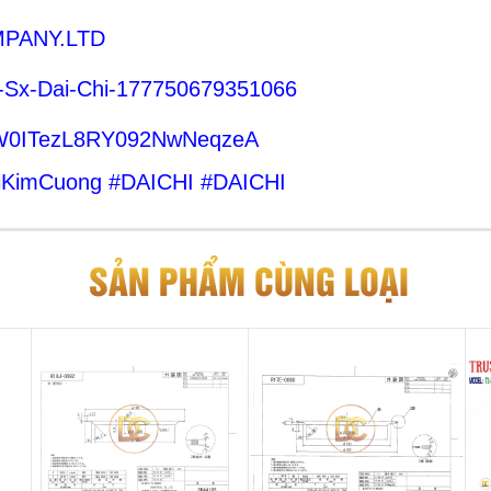
OMPANY.LTD
-Sx-Dai-Chi-177750679351066
CnW0ITezL8RY092NwNeqzeA
iKimCuong
#
DAICHI
#DAICHI
SẢN PHẨM CÙNG LOẠI