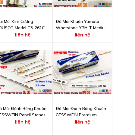
ũi Mài Kim Cương
Đá Mài Khuôn Yamato
RUSCO Model T3-261C
Whetstone YBH-T Medium
B46D (320)
liên hệ
liên hệ
á Mài Đánh Bóng Khuôn
Đá Mài Đánh Bóng Khuôn
ESSWEIN Pencil Stones
GESSWEIN Premium
15-5004
White Stones 407-5303
liên hệ
liên hệ