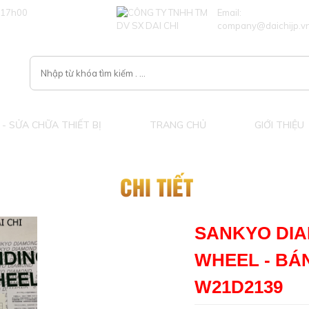
 17h00
Email:
company@daichijp.v
- SỬA CHỮA THIẾT BỊ
TRANG CHỦ
GIỚI THIỆU
CHI TIẾT
SANKYO DIA
WHEEL - BÁ
W21D2139