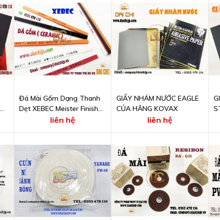
Đá Mài Gốm Dạng Thanh
GIẤY NHÁM NƯỚC EAGLE
G
Dẹt XEBEC Meister Finish
CỦA HÃNG KOVAX
S
#400 AO-3004M
S
liên hệ
liên hệ