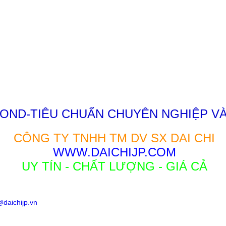
OND-TIÊU CHUẨN CHUYÊN NGHIỆP V
CÔNG TY TNHH TM DV SX DAI CHI
WWW.DAICHIJP.COM
UY TÍN - CHẤT LƯỢNG - GIÁ CẢ
daichijp.vn