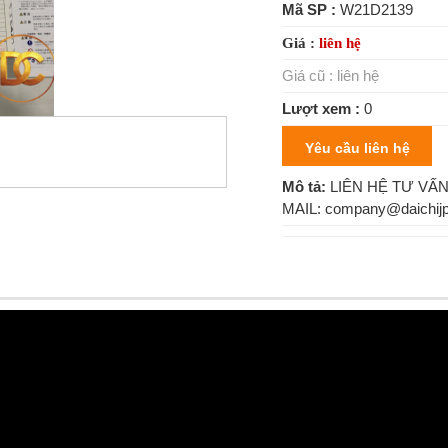
Mã SP :
W21D2139
Giá :
liên hệ
Giá cũ :
liên hệ
Lượt xem :
0
Yêu cầu liên hệ
Mô tả:
LIÊN HỆ TƯ VẤN 
MAIL: company@daichijp