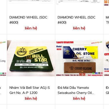
DIAMOND WHEEL (SDC
DIAMOND WHEEL (SDC
M
#600)
#400)
T
liên hệ
liên hệ
m
Nhám Vải Bell Star AGJ-S
Đá Mài Dầu Yamato
Đ
Girt No. A-P 1200
Seisakusho Cherry Oil
G
Stone OS152
4
liên hệ
liên hệ