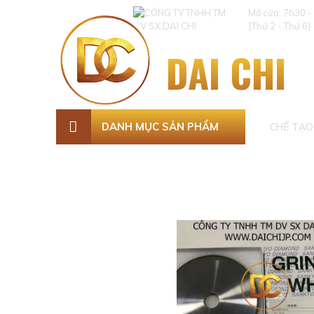
Mở cửa: 7h30 -
[Thứ 2 - Thứ 6]
DAI CHI
DANH MỤC SẢN PHẨM
CHẾ TẠO 