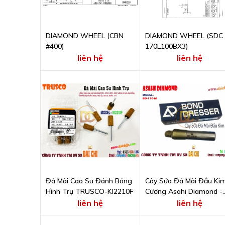
DIAMOND WHEEL (CBN
DIAMOND WHEEL (SDC
#400)
170L100BX3)
liên hệ
liên hệ
Đá Mài Cao Su Đánh Bóng
Cây Sửa Đá Mài Đầu Ki
Hình Trụ TRUSCO-KI2210F
Cương Asahi Diamond -
Diamond Dressers - DB-
liên hệ
liên hệ
110-M