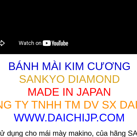
BÁNH MÀI KIM CƯƠNG
SANKYO DIAMOND
MADE IN JAPAN
G TY TNHH TM DV SX DAI
WWW.DAICHIJP.COM
 sử dụng cho mái mày makino, của hãn