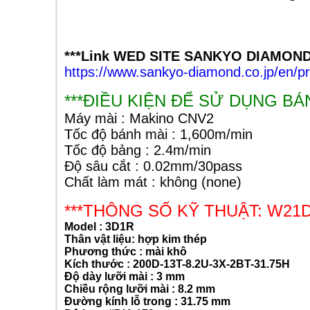
***Link WED SITE SANKYO DIAMOND
https://www.sankyo-diamond.co.jp/en/p
***ĐIỀU KIỆN ĐỂ SỬ DỤNG BÁ
Máy mài : Makino CNV2
Tốc độ bánh mài : 1,600m/min
Tốc độ bảng : 2.4m/min
Độ sâu cắt : 0.02mm/30pass
Chất làm mát : không (none)
***THÔNG SỐ KỸ THUẬT: W21
Model : 3D1R
Thân
vật liệu: hợp kim thép
Phương thức : mài khô
Kích thước : 200D-13T-8.2U-3X-2BT-31.75H
Độ
dày lưỡi mài : 3 mm
Chiều rộng lưỡi mài : 8.2 mm
Đường kính lỗ trong : 31.75 mm