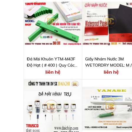
Đá Mài Khuôn YTM-M43F
Giấy Nhám Nước 3M
Độ Hạt ( # 400 ) Quy Cách
WETORDRY MODEL: M /
100x3x5
RED 240A
liên hệ
liên hệ