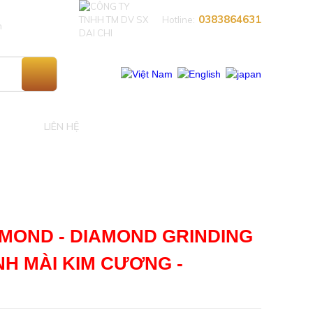
0383864631​
Hotline:
n
LIÊN HỆ
MOND - DIAMOND GRINDING
NH MÀI KIM CƯƠNG -