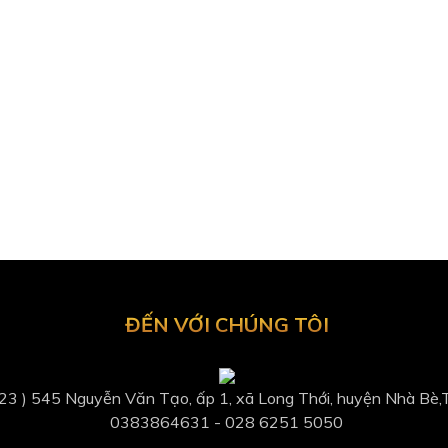
ĐẾN VỚI CHÚNG TÔI
 23 ) 545 Nguyễn Văn Tạo, ấp 1, xã Long Thới, huyện Nhà Bè
0383864631​ - 028 6251 5050