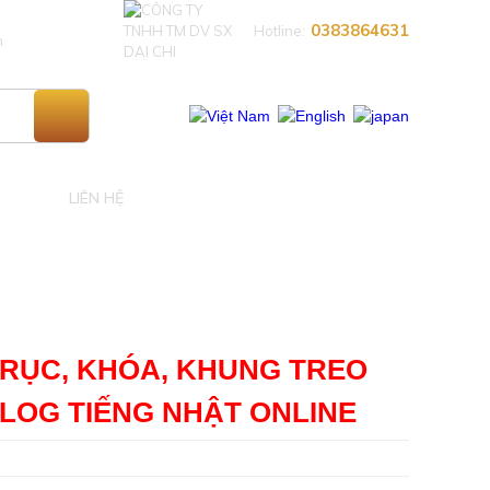
0383864631​
Hotline:
n
LIÊN HỆ
TRỤC, KHÓA, KHUNG TREO
ALOG TIẾNG NHẬT ONLINE