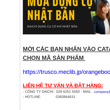
​
MỜI CÁC BẠN NHẤN VÀO CAT
CHỌN MÃ SẢN PHẨM
https://trusco.meclib.jp/orange
LIÊN HỆ TƯ VẤN VÀ ĐẶT HÀNG:
- CÔNG TY DAICHI : 028 6251 5050 - MAIL:
company@
- HOTLINE: 0383864631