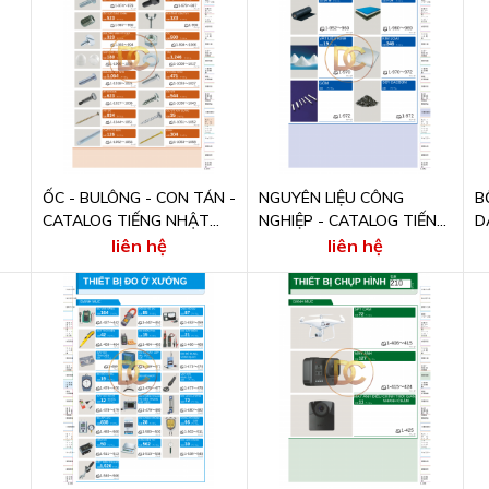
ỐC - BULÔNG - CON TÁN -
NGUYÊN LIỆU CÔNG
B
CATALOG TIẾNG NHẬT
NGHIỆP - CATALOG TIẾNG
D
ONLINE
NHẬT ONLINE
T
liên hệ
liên hệ