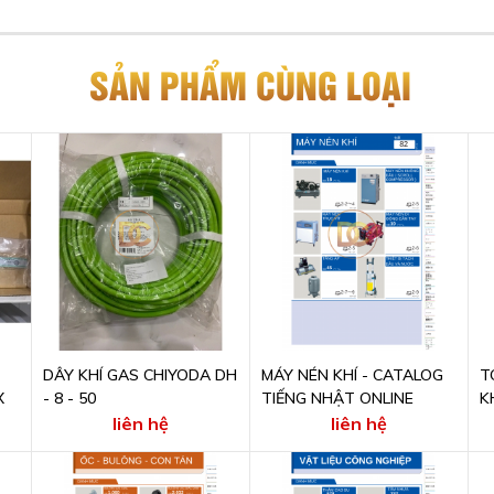
SẢN PHẨM CÙNG LOẠI
DÂY KHÍ GAS CHIYODA DH
MÁY NÉN KHÍ - CATALOG
T
X
- 8 - 50
TIẾNG NHẬT ONLINE
K
N
liên hệ
liên hệ