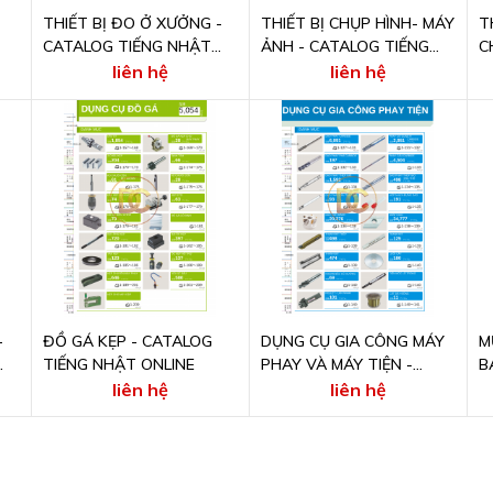
THIẾT BỊ ĐO Ở XƯỞNG -
THIẾT BỊ CHỤP HÌNH- MÁY
T
CATALOG TIẾNG NHẬT
ẢNH - CATALOG TIẾNG
C
ONLINE
NHẬT ONLINE
T
liên hệ
liên hệ
-
ĐỒ GÁ KẸP - CATALOG
DỤNG CỤ GIA CÔNG MÁY
M
TIẾNG NHẬT ONLINE
PHAY VÀ MÁY TIỆN -
B
CATALOG TIẾNG NHẬT
N
liên hệ
liên hệ
ONLINE