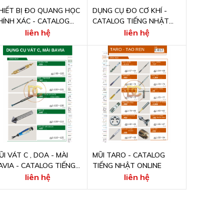
HIẾT BỊ ĐO QUANG HỌC
DỤNG CỤ ĐO CƠ KHÍ -
HÍNH XÁC - CATALOG
CATALOG TIẾNG NHẬT
IẾNG NHẬT ONLINE
ONLINE
liên hệ
liên hệ
ŨI VÁT C , DOA - MÀI
MŨI TARO - CATALOG
AVIA - CATALOG TIẾNG
TIẾNG NHẬT ONLINE
HẬT ONLINE
liên hệ
liên hệ