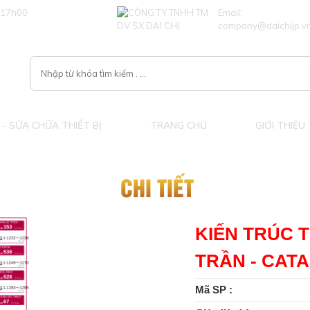
 17h00
Email:
company@daichijp.v
- SỬA CHỮA THIẾT BỊ
TRANG CHỦ
GIỚI THIỆU
CHI TIẾT
KIẾN TRÚC 
TRẦN - CAT
Mã SP :