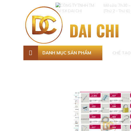
Mở cửa: 7h30 -
[Thứ 2 - Thứ 6]
DAI CHI
DANH MỤC SẢN PHẨM
CHẾ TẠO 