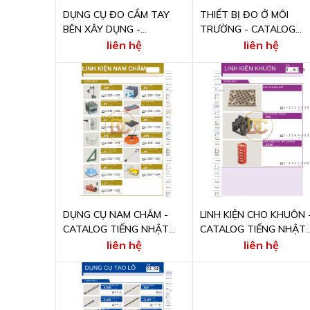
DỤNG CỤ ĐO CẦM TAY
THIẾT BỊ ĐO Ở MÔI
BÊN XÂY DỤNG -
TRƯỜNG - CATALOG
CATALOG TIẾNG NHẬT
TIẾNG NHẬT ONLINE
liên hệ
liên hệ
ONLINE
DỤNG CỤ NAM CHÂM -
LINH KIỆN CHO KHUÔN 
CATALOG TIẾNG NHẬT
CATALOG TIẾNG NHẬT
ONLINE
ONLINE
liên hệ
liên hệ