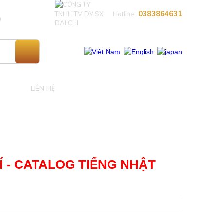
0383864631​
Hotline:
n
LIÊN HỆ
Í - CATALOG TIẾNG NHẬT