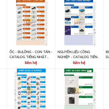
ỐC - BULÔNG - CON TÁN -
NGUYÊN LIỆU CÔNG
B
CATALOG TIẾNG NHẬT
NGHIỆP - CATALOG TIẾNG
D
ONLINE
NHẬT ONLINE
T
liên hệ
liên hệ