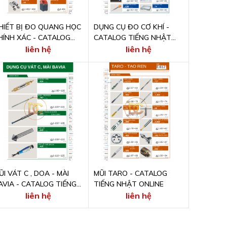
HIẾT BỊ ĐO QUANG HỌC
DỤNG CỤ ĐO CƠ KHÍ -
HÍNH XÁC - CATALOG
CATALOG TIẾNG NHẬT
IẾNG NHẬT ONLINE
ONLINE
liên hệ
liên hệ
ŨI VÁT C , DOA - MÀI
MŨI TARO - CATALOG
AVIA - CATALOG TIẾNG
TIẾNG NHẬT ONLINE
HẬT ONLINE
liên hệ
liên hệ