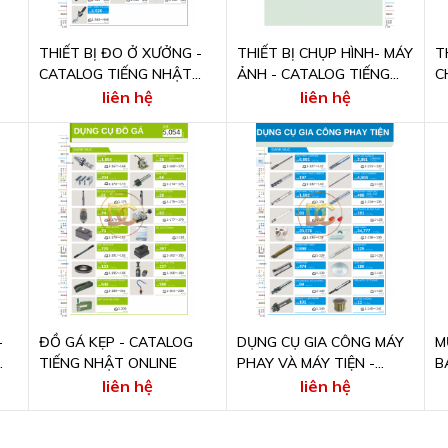
THIẾT BỊ ĐO Ở XƯỞNG -
THIẾT BỊ CHỤP HÌNH- MÁY
T
CATALOG TIẾNG NHẬT
ẢNH - CATALOG TIẾNG
C
ONLINE
NHẬT ONLINE
T
liên hệ
liên hệ
-
ĐỒ GÁ KẸP - CATALOG
DỤNG CỤ GIA CÔNG MÁY
M
TIẾNG NHẬT ONLINE
PHAY VÀ MÁY TIỆN -
B
CATALOG TIẾNG NHẬT
N
liên hệ
liên hệ
ONLINE