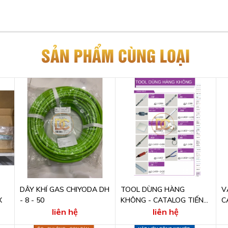
SẢN PHẨM CÙNG LOẠI
DÂY KHÍ GAS CHIYODA DH
TOOL DÙNG HÀNG
V
X
- 8 - 50
KHÔNG - CATALOG TIẾNG
C
NHẬT ONLINE
O
liên hệ
liên hệ