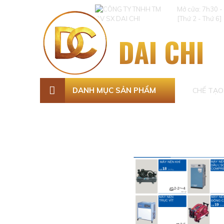
Mở cửa: 7h30 -
[Thứ 2 - Thứ 6]
DAI CHI
DANH MỤC SẢN PHẨM
CHẾ TẠO 