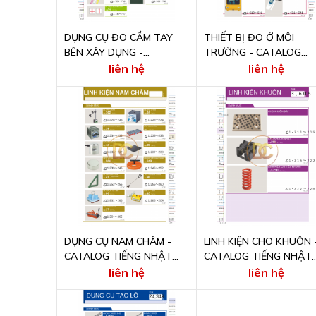
DỤNG CỤ ĐO CẦM TAY
THIẾT BỊ ĐO Ở MÔI
BÊN XÂY DỤNG -
TRƯỜNG - CATALOG
CATALOG TIẾNG NHẬT
TIẾNG NHẬT ONLINE
liên hệ
liên hệ
ONLINE
DỤNG CỤ NAM CHÂM -
LINH KIỆN CHO KHUÔN 
CATALOG TIẾNG NHẬT
CATALOG TIẾNG NHẬT
ONLINE
ONLINE
liên hệ
liên hệ