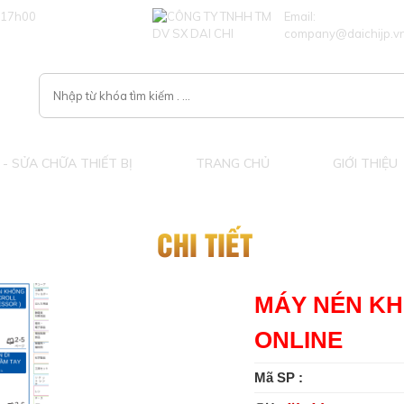
 17h00
Email:
company@daichijp.v
- SỬA CHỮA THIẾT BỊ
TRANG CHỦ
GIỚI THIỆU
CHI TIẾT
MÁY NÉN KH
ONLINE
Mã SP :