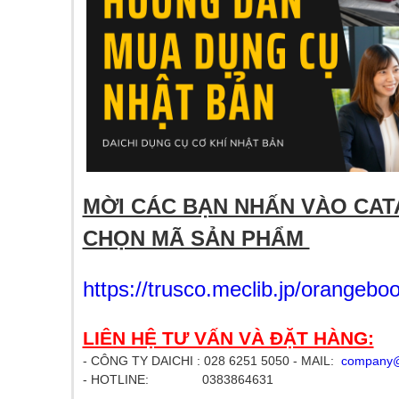
​
MỜI CÁC BẠN NHẤN VÀO CAT
CHỌN MÃ SẢN PHẨM
https://trusco.meclib.jp/orangeb
LIÊN HỆ TƯ VẤN VÀ ĐẶT HÀNG:
- CÔNG TY DAICHI : 028 6251 5050 - MAIL:
company@
- HOTLINE: 0383864631