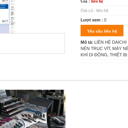
Giá :
liên hệ
Giá cũ :
liên hệ
Lượt xem :
0
Yêu cầu liên hệ
Mô tả:
LIÊN HỆ DAICHI
NÉN TRỤC VÍT, MÁY 
KHÍ DI ĐỘNG, THIẾT 