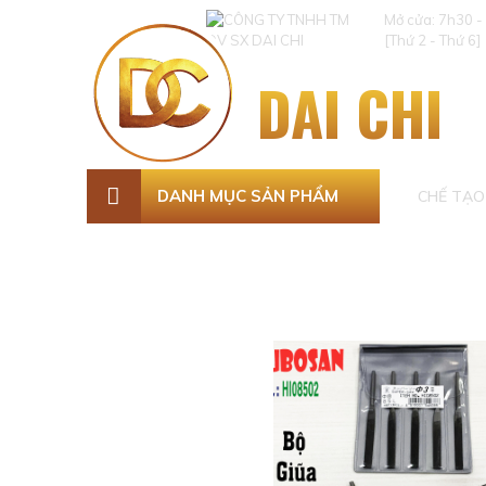
Mở cửa: 7h30 -
[Thứ 2 - Thứ 6]
DAI CHI
DANH MỤC SẢN PHẨM
CHẾ TẠO 