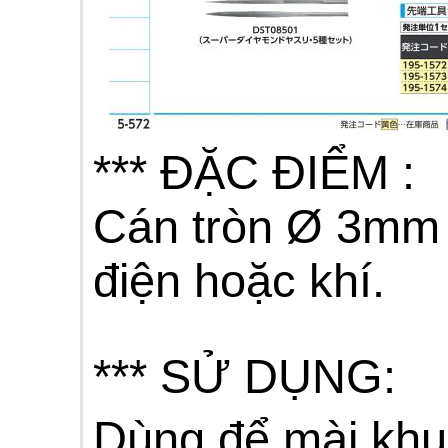
*** ĐẶC ĐIỂM :
Cán tròn Ø 3mm 
điện hoặc khí.
*** SỬ DỤNG:
Dùng để mài khu