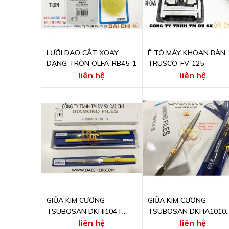
LƯỠI DAO CẮT XOAY
Ê TÔ MÁY KHOAN BÀN
DẠNG TRÒN OLFA-RB45-1
TRUSCO-FV-125
liên hệ
liên hệ
GIŨA KIM CƯƠNG
GIŨA KIM CƯƠNG
TSUBOSAN DKHI104T
TSUBOSAN DKHA1010
#400
#150
liên hệ
liên hệ