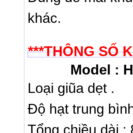
khác.
***THÔNG SỐ K
Model : 
Loại giũa dẹt .
Độ hạt trung bình
Tổng chiều dài :