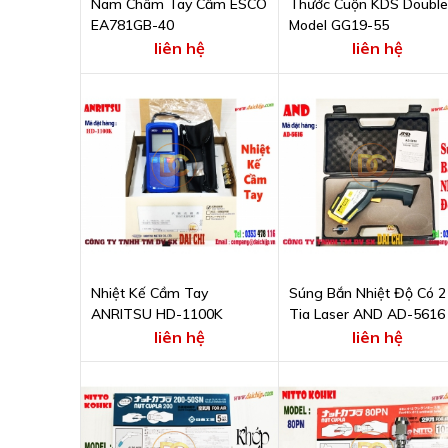
Nam Châm Tay Cầm ESCO
Thước Cuộn KDS Double
EA781GB-40
Model GG19-55
liên hệ
liên hệ
Nhiệt Kế Cầm Tay
Súng Bắn Nhiệt Độ Có 2
ANRITSU HD-1100K
Tia Laser AND AD-5616
liên hệ
liên hệ