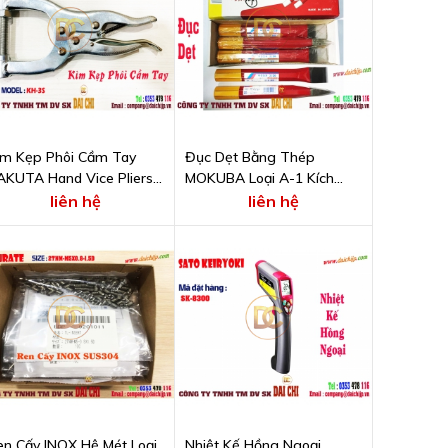
ìm Kẹp Phôi Cầm Tay
Đục Dẹt Bằng Thép
AKUTA Hand Vice Pliers
MOKUBA Loại A-1 Kích
odel KH-3S
Thước 32 x 230 x 25 mm
liên hệ
liên hệ
en Cấy INOX Hệ Mét Loại
Nhiệt Kế Hồng Ngoại