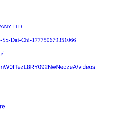
PANY.LTD
v-Sx-Dai-Chi-177750679351066
h/
/UCnW0ITezL8RY092NwNeqzeA/videos
re