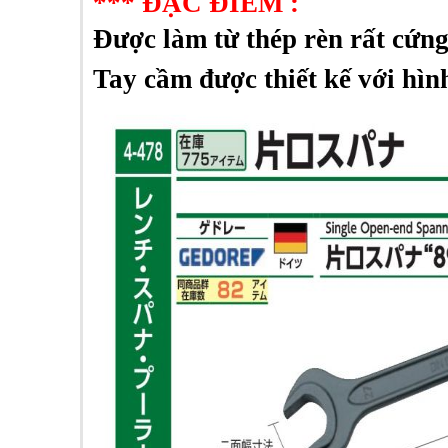
***
ĐẶC ĐIỂM :
Được làm từ thép rèn rất cứng
Tay cầm được thiết kế với hì