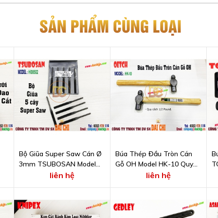
SẢN PHẨM CÙNG LOẠI
Bộ Giũa Super Saw Cán Ø
Búa Thép Đầu Tròn Cán
B
3mm TSUBOSAN Model
Gỗ OH Model HK-10 Quy
T
HI08502
Cách 1 Pound
liên hệ
liên hệ