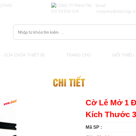
 17h00
Email:
company@daichijp.v
- SỬA CHỮA THIẾT BỊ
TRANG CHỦ
GIỚI THIỆU
CHI TIẾT
Cờ Lê Mở 1 
Kích Thước 
Mã SP :