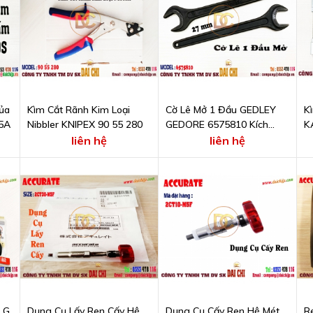
ủa
Kìm Cắt Rãnh Kim Loại
Cờ Lê Mở 1 Đầu GEDLEY
K
5A
Nibbler KNIPEX 90 55 280
GEDORE 6575810 Kích
K
Thước 27 mm
M
liên hệ
liên hệ
 G
Dụng Cụ Lấy Ren Cấy Hệ
Dụng Cụ Cấy Ren Hệ Mét
R