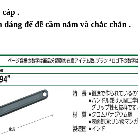
 cáp .
nh dáng để đễ cầm nắm và chắc chắn
.