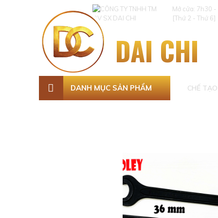
Mở cửa: 7h30 -
[Thứ 2 - Thứ 6]
DAI CHI
DANH MỤC SẢN PHẨM
CHẾ TẠO 