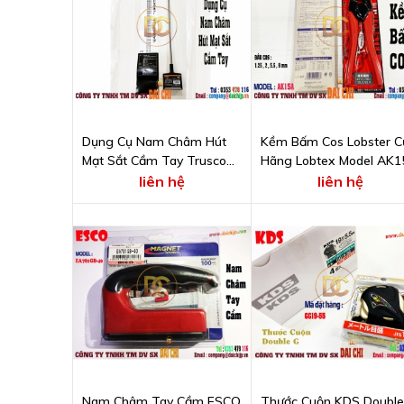
Dụng Cụ Nam Châm Hút
Kềm Bấm Cos Lobster C
Mạt Sắt Cầm Tay Trusco
Hãng Lobtex Model AK1
Model THM5000EA
liên hệ
liên hệ
Nam Châm Tay Cầm ESCO
Thước Cuộn KDS Double