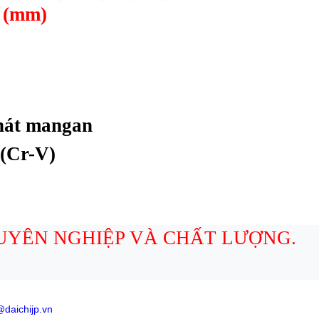
 (mm)
phát mangan
 (Cr-V)
UYÊN NGHIỆP VÀ CHẤT LƯỢNG.
daichijp.vn