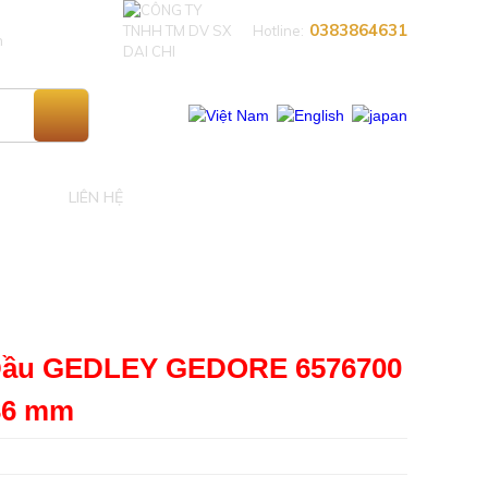
0383864631​
Hotline:
n
LIÊN HỆ
Đầu GEDLEY GEDORE 6576700
36 mm