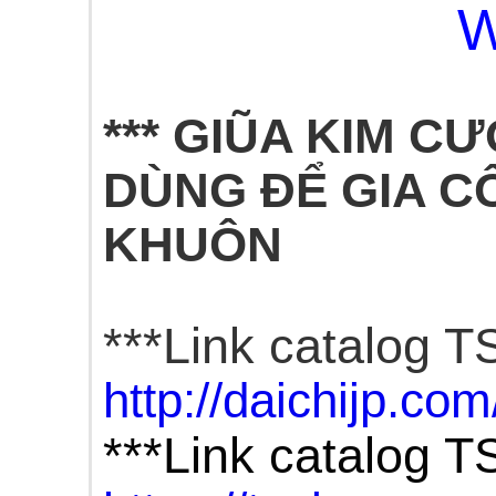
W
*** GIŨA KIM 
DÙNG ĐỂ GIA C
KHUÔN
***Link catalog
http://daichijp
***Link
catalog 