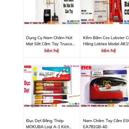
Dụng Cụ Nam Châm Hút
Kềm Bấm Cos Lobster C
Mạt Sắt Cầm Tay Trusco
Hãng Lobtex Model AK1
Model THM5000EA
liên hệ
liên hệ
Đục Dẹt Bằng Thép
Nam Châm Tay Cầm ES
MOKUBA Loại A-1 Kích
EA781GB-40