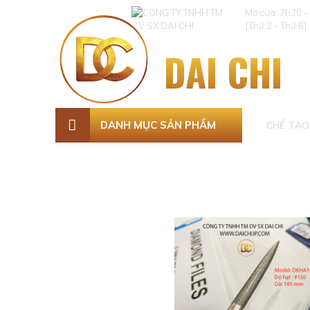
Mở cửa: 7h30 -
[Thứ 2 - Thứ 6]
DAI CHI
DANH MỤC SẢN PHẨM
CHẾ TẠO 