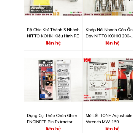
Bộ Chia Khí Thành 3 Nhánh
Khớp Nối Nhanh Gắn Ố
NITTO KOHKI Kiểu Hình RE
Dây NITTO KOHKI 200-
50SN
liên hệ
liên hệ
Dụng Cụ Tháo Chân Ghim
Mỏ Lết TONE Adjustable
ENGINEER Pin Extractor
Wrench MW-150
SS-32 Ø2.4 mm
liên hệ
liên hệ