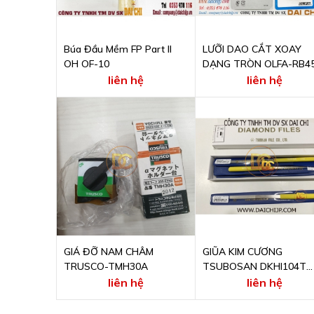
Búa Đầu Mềm FP Part II
LƯỠI DAO CẮT XOAY
OH OF-10
DẠNG TRÒN OLFA-RB45
liên hệ
liên hệ
GIÁ ĐỠ NAM CHÂM
GIŨA KIM CƯƠNG
TRUSCO-TMH30A
TSUBOSAN DKHI104T
#400
liên hệ
liên hệ