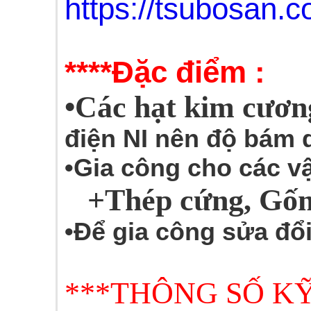
https://tsubosan.co
****Đặc điểm :
•Các hạt kim cươn
điện NI
nên độ bám 
•Gia công cho các vậ
+Thép cứng, Gốm 
•Để gia công sửa đổi
***THÔNG SỐ KỸ