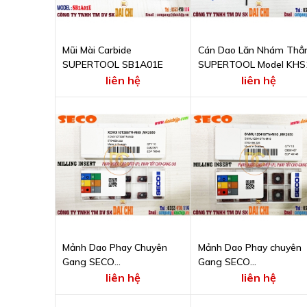
Mũi Mài Carbide
Cán Dao Lăn Nhám Thẳ
SUPERTOOL SB1A01E
SUPERTOOL Model KHS
liên hệ
liên hệ
Mảnh Dao Phay Chuyên
Mảnh Dao Phay chuyên
Gang SECO
Gang SECO
XOMX10T308TR-M09
SNMU120410TN-M10
liên hệ
liên hệ
MK2050
MK2050