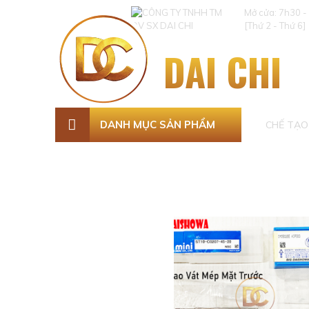
Mở cửa: 7h30 -
[Thứ 2 - Thứ 6]
DAI CHI
DANH MỤC SẢN PHẨM
CHẾ TẠO 