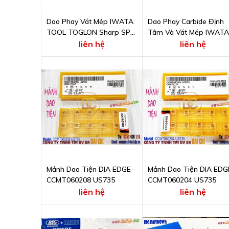
Dao Phay Vát Mép IWATA
Dao Phay Carbide Định
TOOL TOGLON Sharp SP
Tâm Và Vát Mép IWATA
60º Carbide DLC coating
TOOL 90SPC2.0X6CBAL
liên hệ
liên hệ
Mảnh Dao Tiện DIA EDGE-
Mảnh Dao Tiện DIA EDG
CCMT060208 US735
CCMT060204 US735
liên hệ
liên hệ