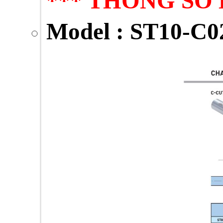
*** THÔNG SỐ 
Model : ST10-C02