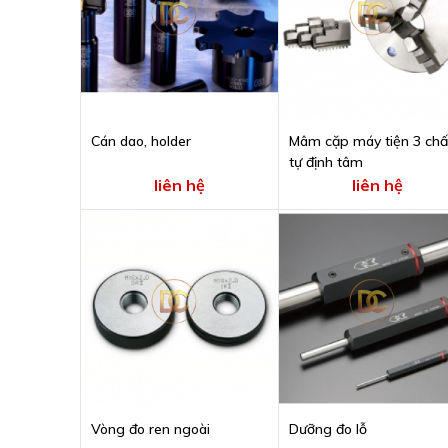
Cán dao, holder
Mâm cặp máy tiện 3 ch
tự định tâm
liên hệ
liên hệ
Vòng đo ren ngoài
Dưỡng đo lỗ