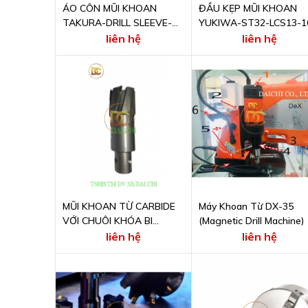
ÁO CÔN MŨI KHOAN
ĐẦU KẸP MŨI KHOAN
TAKURA-DRILL SLEEVE-
YUKIWA-ST32-LCS13-1
3X4
liên hệ
liên hệ
MŨI KHOAN TỪ CARBIDE
Máy Khoan Từ DX-35
VỚI CHUÔI KHÓA BI
(Magnetic Drill Machine)
CHTOOLS
liên hệ
liên hệ