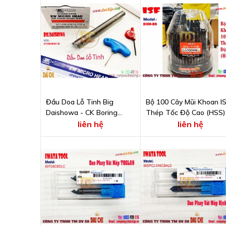
Đầu Doa Lỗ Tinh Big
Bộ 100 Cây Mũi Khoan I
Daishowa - CK Boring
Thép Tốc Độ Cao (HSS)
System - Model ST14W-
ISHIHASHI SEIKO D100-
liên hệ
liên hệ
EW15-110