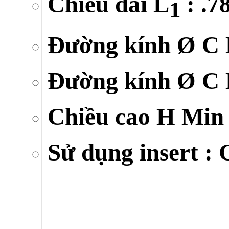
Chiề
u dài L
: .7
1
Đường kính Ø C 
Đường kính Ø C 
Chiều cao H Min 
Sử dụng insert :