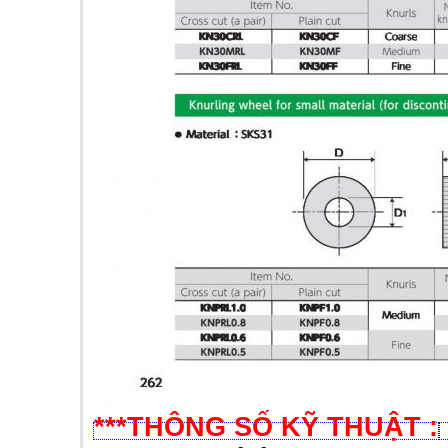
***THÔNG SỐ KỸ THUẬT :