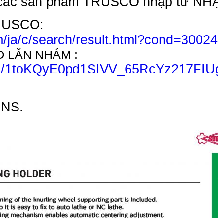
i các sản phẩm TRUSCO nhập từ NH
TRUSCO:
/ja/c/search/result.html?cond=3002
O LĂN NHÁM :
ile/d/1toKQyE0pd1SIVV_65RcYz217FI
KNS.