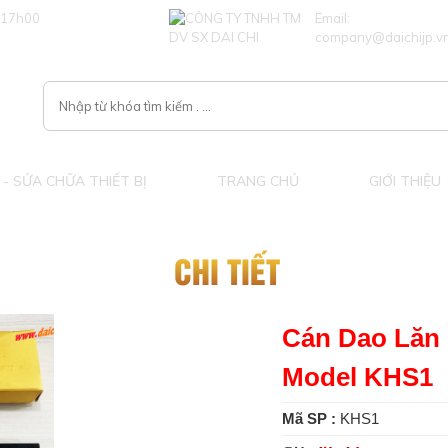
 17h00
Email:
company@daichijp.v
- SỬA CHỮA THIẾT BỊ
TRANG CHỦ
GIỚI THIỆU
CHI TIẾT
Cán Dao Lă
Model KHS1
Mã SP :
KHS1