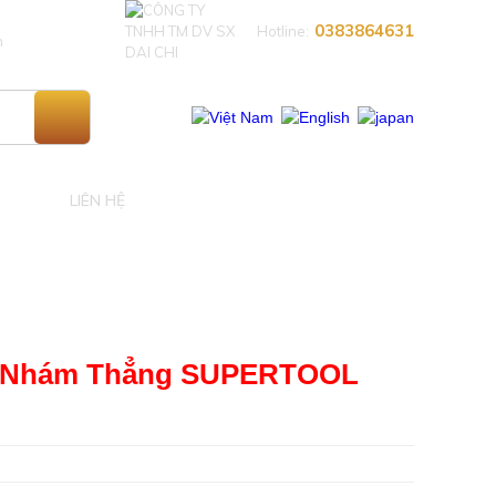
0383864631​
Hotline:
n
LIÊN HỆ
n Nhám Thẳng SUPERTOOL