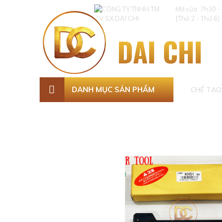
Mở cửa: 7h30 -
[Thứ 2 - Thứ 6]
DAI CHI
DANH MỤC SẢN PHẨM
CHẾ TẠO 