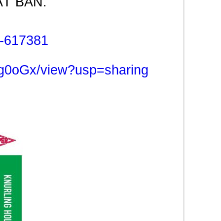
ẬT BẢN.
4-617381
Ug0oGx/view?usp=sharing