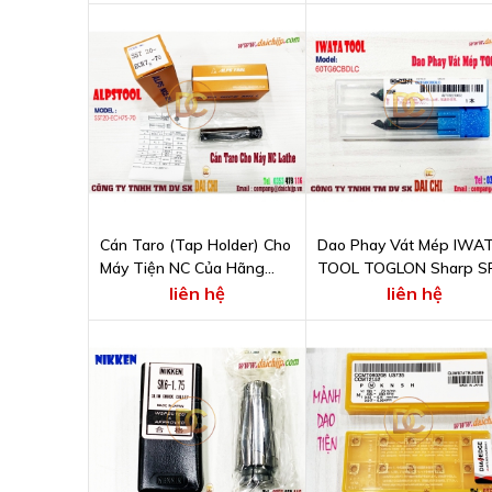
Cán Taro (Tap Holder) Cho
Dao Phay Vát Mép IWA
Máy Tiện NC Của Hãng
TOOL TOGLON Sharp S
ALPS TOOL - SST20-ECH
60º Carbide DLC coating
liên hệ
liên hệ
7S-70