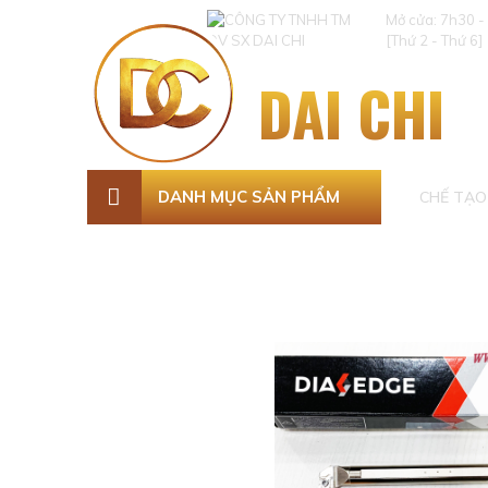
Mở cửa: 7h30 -
[Thứ 2 - Thứ 6]
DAI CHI
DANH MỤC SẢN PHẨM
CHẾ TẠO 