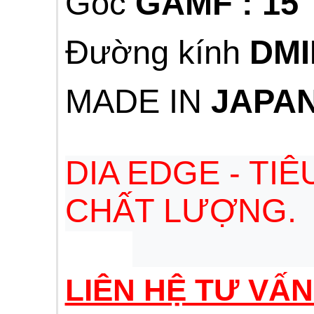
Góc
GAMF : 15˚
Đường kính
DMI
MADE IN
JAPA
DIA EDGE - TI
CHẤT LƯỢNG.
LIÊN HỆ TƯ VẤ