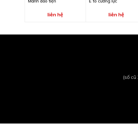
Mảnh dao tiện
Ê tô cường lực
liên hệ
liên hệ
(số cũ