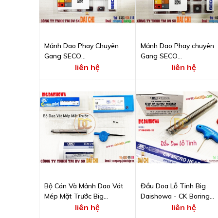
Mảnh Dao Phay Chuyên
Mảnh Dao Phay chuyên
Gang SECO
Gang SECO
XOMX10T308TR-M09
SNMU120410TN-M10
liên hệ
liên hệ
MK2050
MK2050
Bộ Cán Và Mảnh Dao Vát
Đầu Doa Lỗ Tinh Big
Mép Mặt Trước Big
Daishowa - CK Boring
Daishowa C-Cutter Mini
System - Model ST14W
liên hệ
liên hệ
Model ST10-C0207-45-20
EW15-110