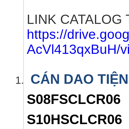
LINK CATALOG 
https://drive.go
AcVl413qxBuH/v
CÁN DAO TIỆN 
S08FSCLCR06
S10HSCLCR06