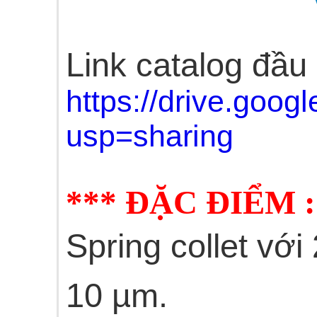
Link catalog đầu 
https://drive.go
usp=sharing
*** ĐẶC ĐIỂM :
Spring collet với
10 µm.