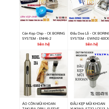
Cán Kẹp Chip - CK BORING
Đầu Doa Lỗ - CK BORIN
SYSTEM - ENH6-2
SYSTEM - EWN32-60C
liên hệ
liên hệ
ÁO CÔN MŨI KHOAN
ĐẦU KẸP MŨI KHOAN
TAKURA-DRILL SLEEVE-
YUKIWA-ST32-LCS13-1