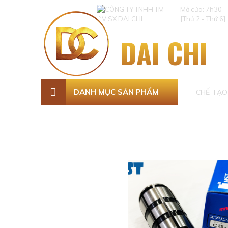
Mở cửa: 7h30 -
[Thứ 2 - Thứ 6]
DAI CHI
DANH MỤC SẢN PHẨM
CHẾ TẠO 