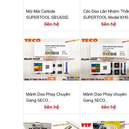
Mũi Mài Carbide
Cán Dao Lăn Nhám Thẳ
SUPERTOOL SB1A01E
SUPERTOOL Model KHS
liên hệ
liên hệ
Mảnh Dao Phay Chuyên
Mảnh Dao Phay chuyên
Gang SECO
Gang SECO
XOMX10T308TR-M09
SNMU120410TN-M10
liên hệ
liên hệ
MK2050
MK2050