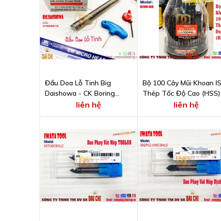
Đầu Doa Lỗ Tinh Big
Bộ 100 Cây Mũi Khoan I
Daishowa - CK Boring
Thép Tốc Độ Cao (HSS)
System - Model ST14W-
ISHIHASHI SEIKO D100-
liên hệ
liên hệ
EW15-110