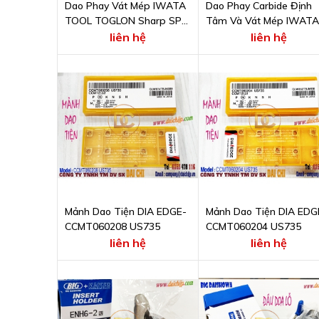
Dao Phay Vát Mép IWATA
Dao Phay Carbide Định
TOOL TOGLON Sharp SP
Tâm Và Vát Mép IWATA
60º Carbide DLC coating
TOOL 90SPC2.0X6CBAL
liên hệ
liên hệ
Mảnh Dao Tiện DIA EDGE-
Mảnh Dao Tiện DIA EDG
CCMT060208 US735
CCMT060204 US735
liên hệ
liên hệ