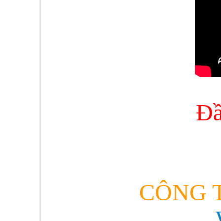
Đầ
CÔNG T