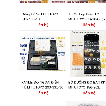
Đồng Hồ So MITUTOYO
Thước Cặp Điện Tử
513-405-10E
MITUTOYO CD-30AX (50
153-30)
liên hệ
liên hệ
PANME ĐO NGOÀI ĐIỆN
BỘ DƯỠNG ĐO BÁN KÍ
TỬ MITUTOYO 293-331-30
MITUTOYO 186-902
(RADIUS GAGE SET)
liên hệ
liên hệ