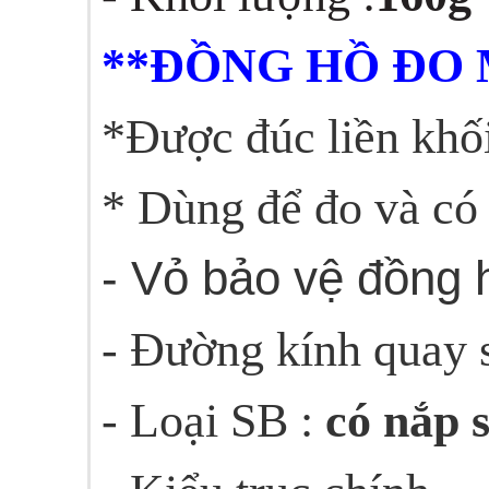
**ĐỒNG HỒ ĐO M
*
Được đúc liền khố
* Dùng để đo và có 
- Vỏ bảo vệ đồng 
- Đường kính quay 
- Loại SB :
có nắp 