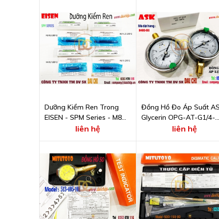
Dưỡng Kiểm Ren Trong
Đồng Hồ Đo Áp Suất A
EISEN - SPM Series - M8
Glycerin OPG-AT-G1/4-
P1.25 GPIP II
60x6MPa
liên hệ
liên hệ