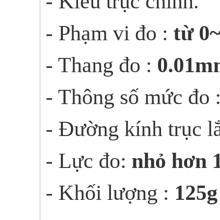
- Kiểu trục chính.
- Phạm vi đo :
từ 
- Thang đo :
0.01m
- Thông số mức đo 
- Đường kính trục l
- Lực đo:
nhỏ hơn 
- Khối lượng :
125g