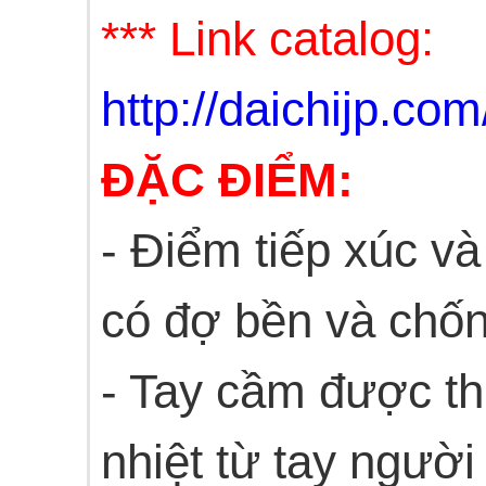
*** Link catalog:
http://daichijp
ĐẶC ĐIỂM:
- Điểm tiếp xúc v
có đợ bền và chố
- Tay cầm được t
nhiệt từ tay ngườ