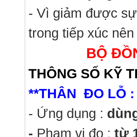
- Vì giảm được sự 
trong tiếp xúc nên
BỘ ĐỒN
THÔNG SỐ KỸ TH
**THÂN ĐO LỖ :
- Ứng dụng :
dùng
-
Phạm vi đo :
từ