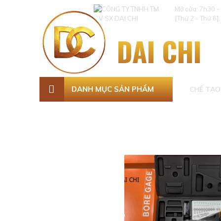
Mở cửa: 7h30 -
[Thứ 2 - Thứ 6]
DAI CHI
DANH MỤC SẢN PHẨM
CHẾ TẠO 