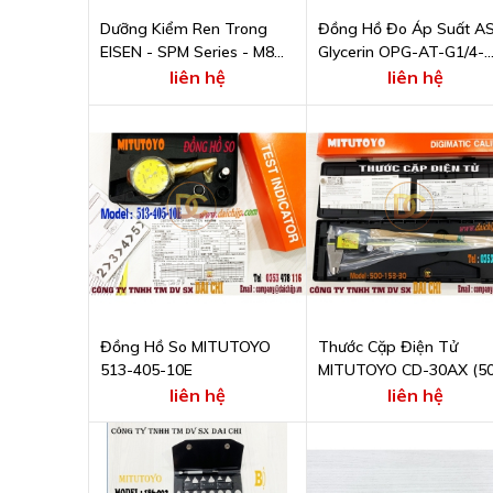
Dưỡng Kiểm Ren Trong
Đồng Hồ Đo Áp Suất A
EISEN - SPM Series - M8
Glycerin OPG-AT-G1/4-
P1.25 GPIP II
60x6MPa
liên hệ
liên hệ
Đồng Hồ So MITUTOYO
Thước Cặp Điện Tử
513-405-10E
MITUTOYO CD-30AX (50
153-30)
liên hệ
liên hệ