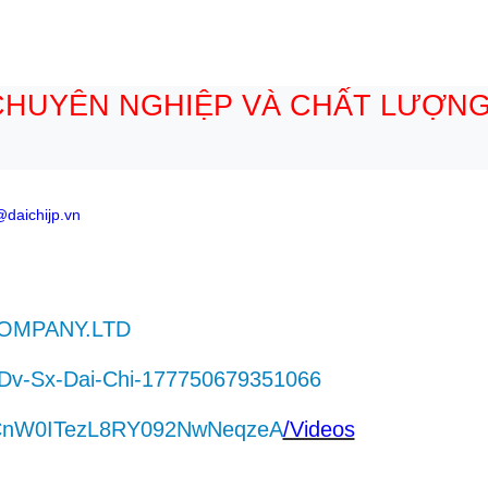
CHUYÊN NGHIỆP VÀ CHẤT LƯỢNG
daichijp.vn
.COMPANY.LTD
-Dv-Sx-Dai-Chi-177750679351066
/UCnW0ITezL8RY092NwNeqzeA
/Videos