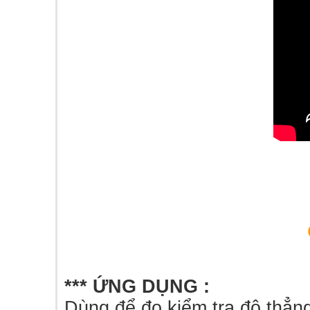
*** ỨNG DỤNG :
Dùng để đo kiểm tra độ thẳng