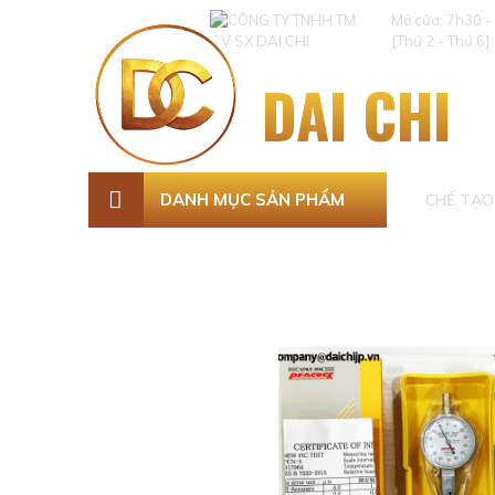
Mở cửa: 7h30 -
[Thứ 2 - Thứ 6]
DAI CHI
DANH MỤC SẢN PHẨM
CHẾ TẠO 