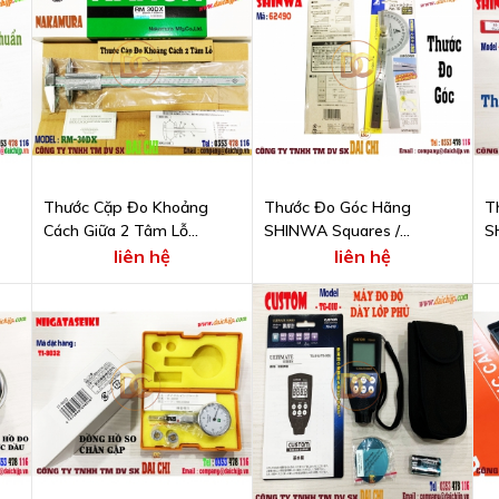
Thước Cặp Đo Khoảng
Thước Đo Góc Hãng
T
Cách Giữa 2 Tâm Lỗ
SHINWA Squares /
S
NAKAMURA KANON Model
Protractors Model 62490
S
liên hệ
liên hệ
RM30DX