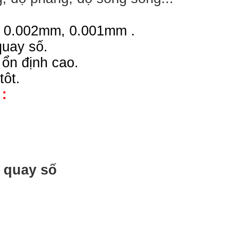
.
, 0.002mm, 0.001mm
quay số.
 ổn định cao.
tôt.
:
 quay số