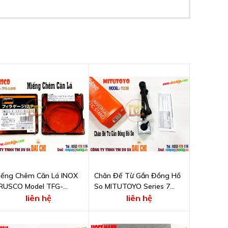
iếng Chêm Căn Lá INOX
Chân Đế Từ Gắn Đồng Hồ
RUSCO Model TFG-
So MITUTOYO Series 7
.01M1
Model 7033B
liên hệ
liên hệ