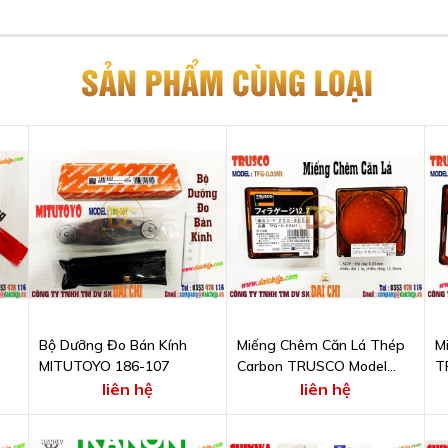
SẢN PHẨM CÙNG LOẠI
Bộ Dưỡng Đo Bán Kính
Miếng Chêm Căn Lá Thép
M
MITUTOYO 186-107
Carbon TRUSCO Model
T
TFG-0.03M1
0
liên hệ
liên hệ