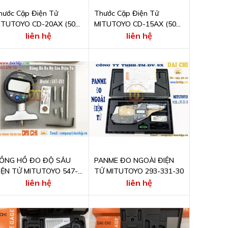
hước Cặp Điện Tử
Thước Cặp Điện Tử
ITUTOYO CD-20AX (500-
MITUTOYO CD-15AX (500-
52-30)
151-30)
liên hệ
liên hệ
ỒNG HỒ ĐO ĐỘ SÂU
PANME ĐO NGOÀI ĐIỆN
IỆN TỬ MITUTOYO 547-
TỬ MITUTOYO 293-331-30
51 ( DEPTH GAGE )
liên hệ
liên hệ