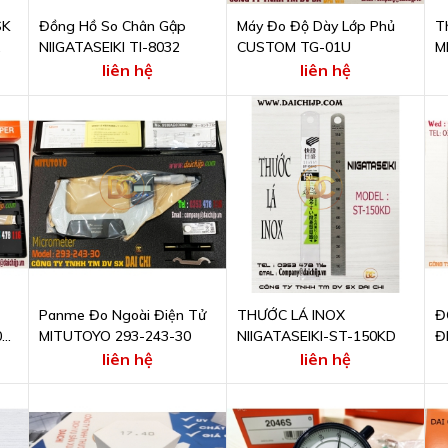
SK
Đồng Hồ So Chân Gập
Máy Đo Độ Dày Lớp Phủ
T
NIIGATASEIKI TI-8032
CUSTOM TG-01U
M
1
liên hệ
liên hệ
Panme Đo Ngoài Điện Tử
THƯỚC LÁ INOX
Đ
0-
MITUTOYO 293-243-30
NIIGATASEIKI-ST-150KD
Đ
2
liên hệ
liên hệ