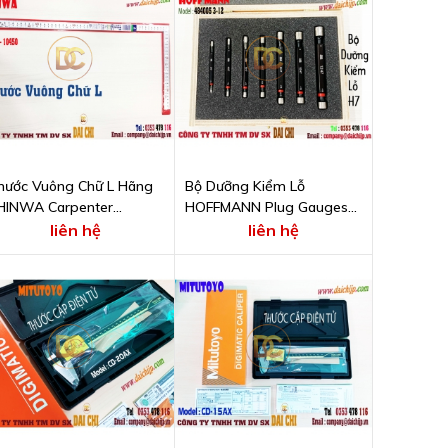
hước Vuông Chữ L Hãng
Bộ Dưỡng Kiểm Lỗ
HINWA Carpenter
HOFFMANN Plug Gauges
quares Model 10450
Set H7 Mã 484005 3-12
liên hệ
liên hệ