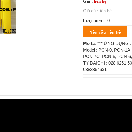
Giá :
liên hệ
Giá cũ :
liên hệ
Lượt xem :
0
Yêu cầu liên hệ
Mô tả:
*** ỨNG DỤNG : D
Model : PCN-0, PCN-1A
PCN-7C, PCN-5, PCN-6
TY DAICHI : 028 6251 5
0383864631