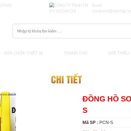
 17h00
Email:
company@daichijp.v
- SỬA CHỮA THIẾT BỊ
TRANG CHỦ
GIỚI THIỆU
CHI TIẾT
ĐỒNG HỒ SO
S
Mã SP :
PCN-S