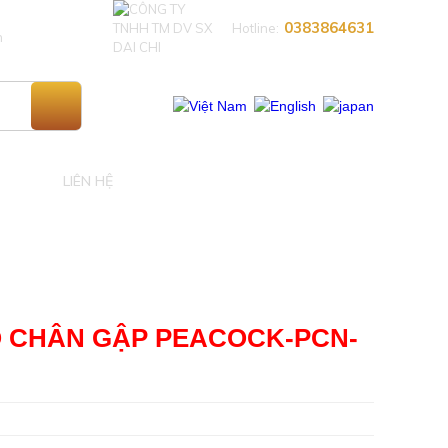
0383864631​
Hotline:
n
LIÊN HỆ
 CHÂN GẬP PEACOCK-PCN-