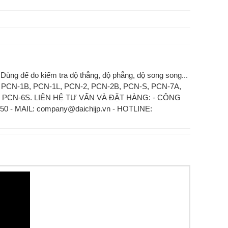
ùng để đo kiểm tra độ thẳng, độ phẳng, độ song song...
, PCN-1B, PCN-1L, PCN-2, PCN-2B, PCN-S, PCN-7A,
, PCN-6S. LIÊN HỆ TƯ VẤN VÀ ĐẶT HÀNG: - CÔNG
050 - MAIL: company@daichijp.vn - HOTLINE: