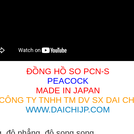
ĐỒNG HỒ SO PCN-S
PEACOCK
MADE IN JAPAN
CÔNG TY TNHH TM DV SX DAI CH
WWW.DAICHIJP.COM
, độ phẳng, độ song song..
.