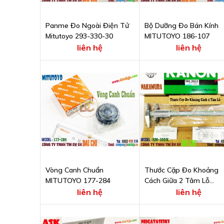
Panme Đo Ngoài Điện Tử
Bộ Dưỡng Đo Bán Kính
Mitutoyo 293-330-30
MITUTOYO 186-107
liên hệ
liên hệ
Vòng Canh Chuẩn
Thước Cặp Đo Khoảng
MITUTOYO 177-284
Cách Giữa 2 Tâm Lỗ
NAKAMURA KANON Mod
liên hệ
liên hệ
RM30DX