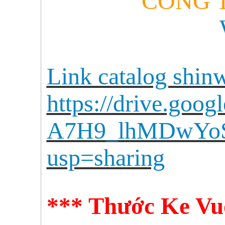
CÔNG T
Link catalog shin
https://drive.goog
A7H9_lhMDwYoS
usp=sharing
***
Thước Ke Vu