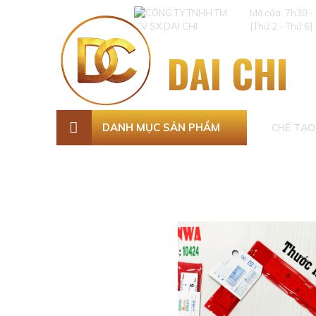
Mở cửa: 7h30 -
[Thứ 2 - Thứ 6]
DAI CHI
DANH MỤC SẢN PHẨM
CHẾ TẠO 