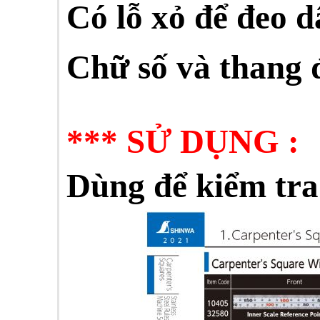
Có lỗ xỏ để đeo d
Chữ số và thang 
***
SỬ DỤNG :
Dùng để kiểm tra