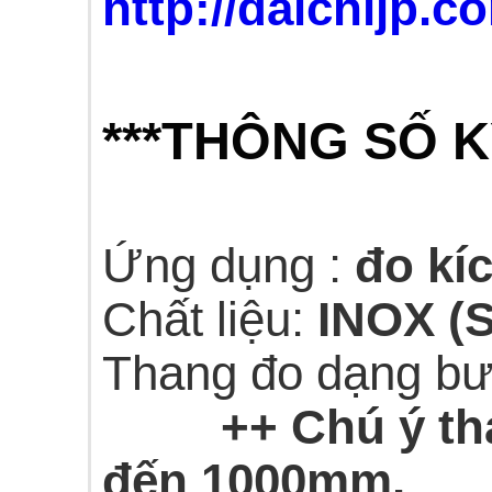
http://daichijp.
***THÔNG SỐ K
Ứng dụng :
đo kí
Chất liệu:
INOX (
Thang đo dạng bư
++ Chú ý tha
đến 1000mm.