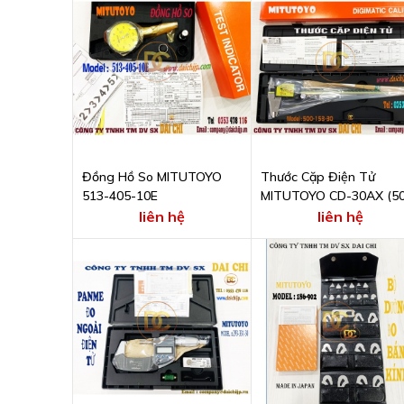
Đồng Hồ So MITUTOYO
Thước Cặp Điện Tử
513-405-10E
MITUTOYO CD-30AX (50
153-30)
liên hệ
liên hệ