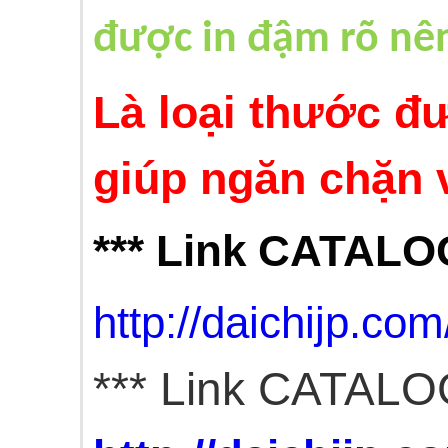
được in đậm rõ nên
Là loại thước đư
giúp ngăn chặn v
*** Link CATALO
http://daichijp.
*** Link CATAL