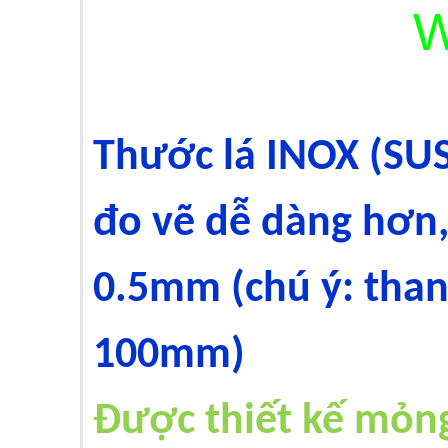
W
Thước lá INOX (SUS
đo vẽ dễ dàng hơn
0.5mm (chú ý: tha
100mm)
Được thiết kế mỏng