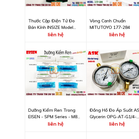
Thước Cặp Điện Tử Đo
Vòng Canh Chuẩn
Bán Kính INSIZE Model
MITUTOYO 177-284
1501-25
liên hệ
liên hệ
Dưỡng Kiểm Ren Trong
Đồng Hồ Đo Áp Suất A
EISEN - SPM Series - M8
Glycerin OPG-AT-G1/4-
P1.25 GPIP II
60x6MPa
liên hệ
liên hệ