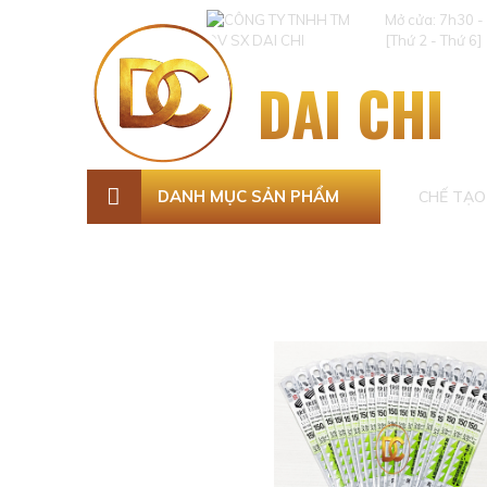
Mở cửa: 7h30 -
[Thứ 2 - Thứ 6]
DAI CHI
DANH MỤC SẢN PHẨM
CHẾ TẠO 