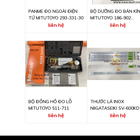
PANME ĐO NGOÀI ĐIỆN
BỘ DƯỠNG ĐO BÁN KÍ
TỬ MITUTOYO 293-331-30
MITUTOYO 186-902
(RADIUS GAGE SET)
liên hệ
liên hệ
BỘ ĐỒNG HỒ ĐO LỖ
THƯỚC LÁ INOX
MITUTOYO 511-711
NIIGATASEIKI SV-600KD
liên hệ
liên hệ