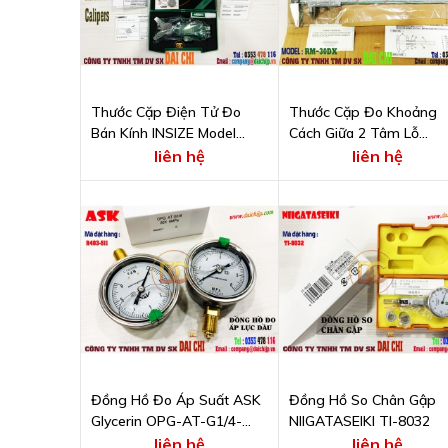
Thước Cặp Điện Tử Đo
Thước Cặp Đo Khoảng
Bán Kính INSIZE Model
Cách Giữa 2 Tâm Lỗ
1501-25
NAKAMURA KANON Mod
liên hệ
liên hệ
RM30DX
Đồng Hồ Đo Áp Suất ASK
Đồng Hồ So Chân Gập
Glycerin OPG-AT-G1/4-
NIIGATASEIKI TI-8032
60x6MPa
liên hệ
liên hệ