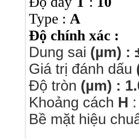
Độ dày
T
:
10
Type :
A
Độ chính xác :
Dung sai
(µm) : 
Giá trị đánh dấu
(
Độ tròn
(µm) : 1.
Khoảng cách
H
Bề mặt hiệu chu