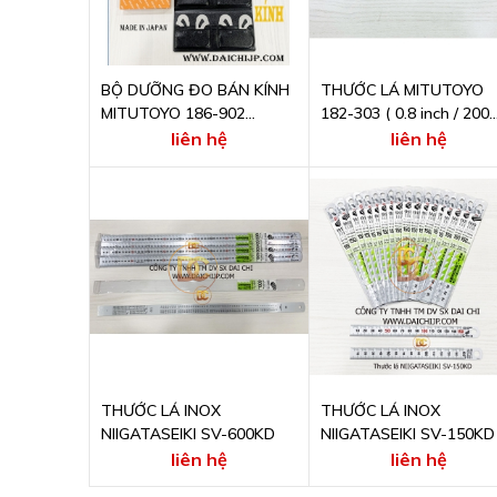
BỘ DƯỠNG ĐO BÁN KÍNH
THƯỚC LÁ MITUTOYO
MITUTOYO 186-902
182-303 ( 0.8 inch / 200
(RADIUS GAGE SET)
mm )
liên hệ
liên hệ
THƯỚC LÁ INOX
THƯỚC LÁ INOX
NIIGATASEIKI SV-600KD
NIIGATASEIKI SV-150KD
liên hệ
liên hệ