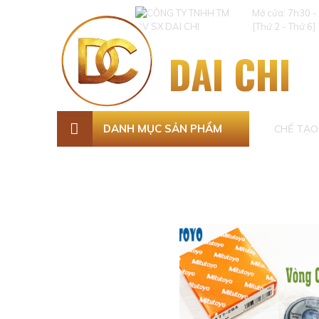
Mở cửa: 7h30 -
[Thứ 2 - Thứ 6]
DAI CHI
DANH MỤC SẢN PHẨM
CHẾ TẠO 