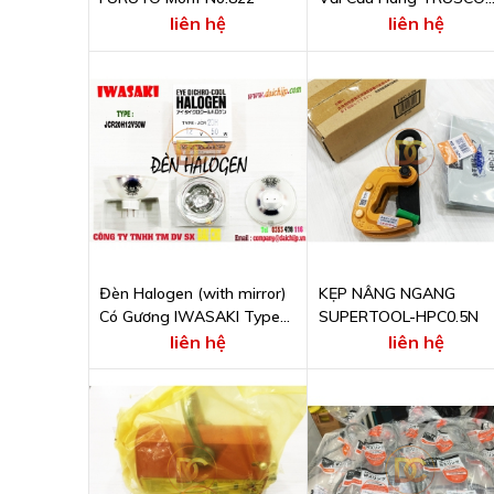
MCP8-75
liên hệ
liên hệ
Đèn Halogen (with mirror)
KẸP NÂNG NGANG
Có Gương IWASAKI Type
SUPERTOOL-HPC0.5N
JCR20H12V50W
liên hệ
liên hệ