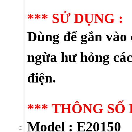
***
SỬ DỤNG :
Dùng để gắn vào 
ngừa hư hỏng các
điện.
*** THÔNG SỐ
Model
: E20150