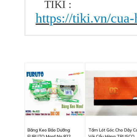
TIKI :
https://tiki.vn/cua
Băng Keo Bảo Dưỡng
Tấm Lót Góc Cho Dây C
FURUTO Monf No.822
Vải Cẩu Hàng TRUSCO