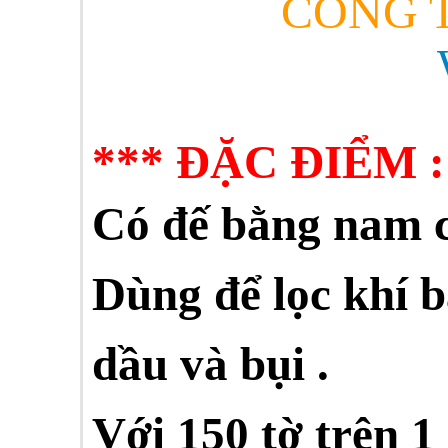
CÔNG T
***
ĐẶC ĐIỂM :
Có đế bằng nam 
Dùng để lọc khí b
dầu và bụi .
Với 150 tờ trên 1