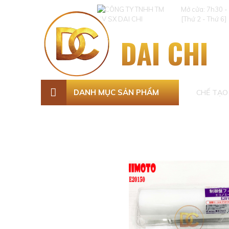
Mở cửa: 7h30 -
[Thứ 2 - Thứ 6]
DAI CHI
DANH MỤC SẢN PHẨM
CHẾ TẠO 