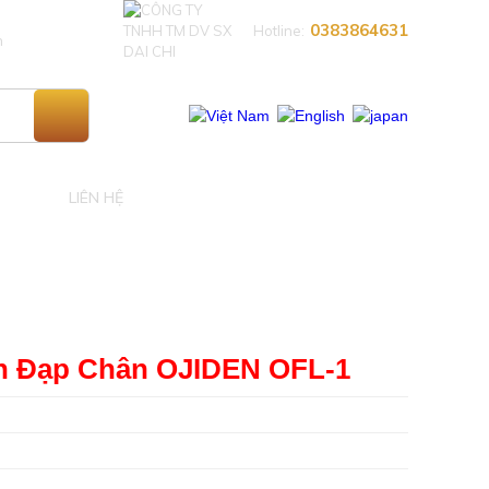
0383864631​
Hotline:
n
LIÊN HỆ
n Đạp Chân OJIDEN OFL-1