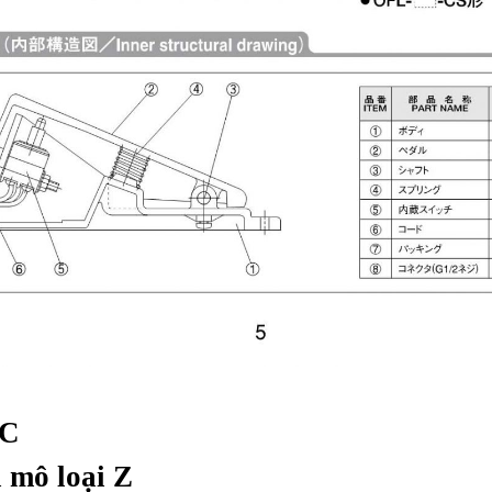
AC
i mô loại Z