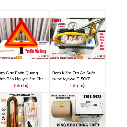
am Giác Phản Quang
Bơm Kiểm Tra Áp Suất
ảnh Báo Nguy Hiểm Cho
Nước Kyowa T-50KP
e Ô tô Và Xe Máy
liên hệ
liên hệ
C010622