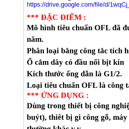
https://drive.google.com/file/d/1
***
ĐẶC ĐIỂM :
Mô hình tiêu chuẩn OFL đã đư
năm.
Phân loại bằng công tắc tích 
Ổ cắm dây có đầu nối bịt kín
Kích thước ống dẫn là G1/2.
Loại tiêu chuẩn OFL là công 
***
ỨNG DỤNG :
Dùng trong thiết bị công nghiệ
buýt), thiêt bị gi công gỗ, máy 
thường khác.v.v.