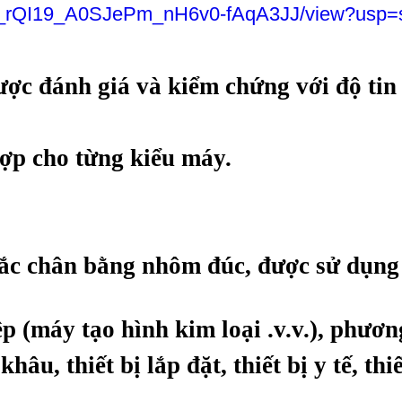
wqCj_rQI19_A0SJePm_nH6v0-fAqA3JJ/view?usp=
ợc đánh giá và kiểm chứng với độ tin 
hợp cho từng kiểu máy.
tắc chân bằng nhôm đúc, được sử dụng 
p (máy tạo hình kim loại .v.v.), phươn
khâu, thiết bị lắp đặt, thiết bị y tế, thi