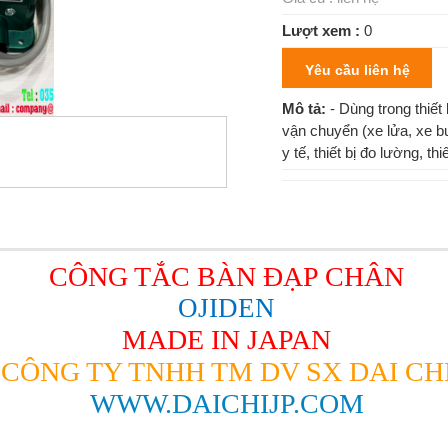
Lượt xem :
0
Yêu cầu liên hệ
Mô tả:
- Dùng trong thiết
vận chuyển (xe lửa, xe buýt
y tế, thiết bị đo lường, th
CÔNG TẮC BÀN ĐẠP CHÂN
OJIDEN
MADE IN JAPAN
CÔNG TY TNHH TM DV SX DAI CH
WWW.DAICHIJP.COM