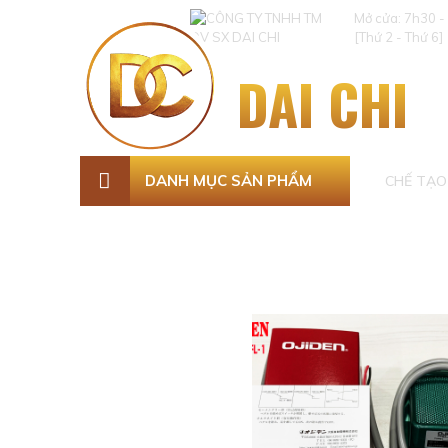
Mở cửa: 7h30 -
[Thứ 2 - Thứ 6]
DAI CHI
DANH MỤC SẢN PHẨM
CHẾ TẠO 