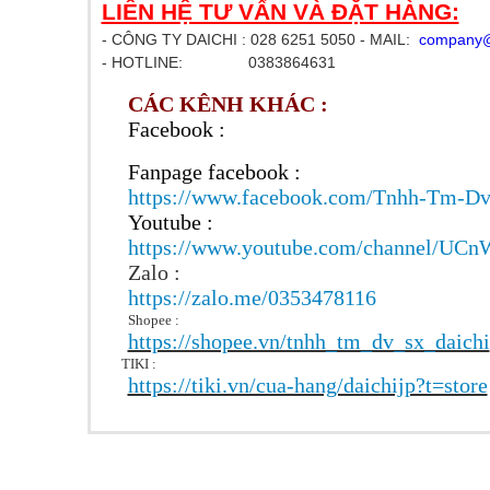
LIÊN HỆ TƯ VẤN VÀ ĐẶT HÀNG:
- CÔNG TY DAICHI : 028 6251 5050 - MAIL:
company@
- HOTLINE: 0383864631
CÁC KÊNH KHÁC :
Facebook :
Fanpage facebook :
https://www.facebook.com/Tnhh-Tm-D
Youtube :
https://www.youtube.com/channel/U
Zalo :
https://zalo.me/0353478116
Shopee :
https://shopee.vn/tnhh_tm_dv_sx_daichi
TIKI :
https://tiki.vn/cua-hang/daichijp?t=store