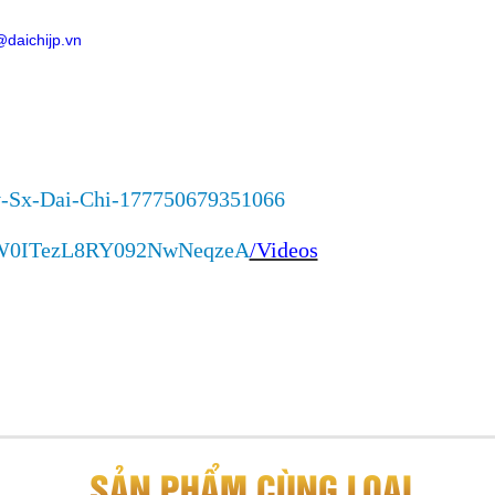
daichijp.vn
v-Sx-Dai-Chi-177750679351066
CnW0ITezL8RY092NwNeqzeA
/Videos
SẢN PHẨM CÙNG LOẠI