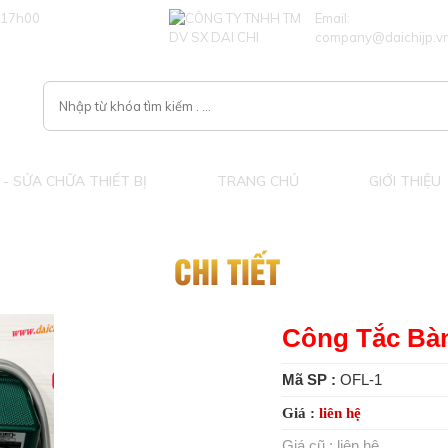
 17h00
Email:
company@daichijp.v
- SỬA CHỮA THIẾT BỊ
TRANG CHỦ
GIỚI THIỆU
CHI TIẾT
Công Tắc Bà
Mã SP :
OFL-1
Giá :
liên hệ
Giá cũ :
liên hệ