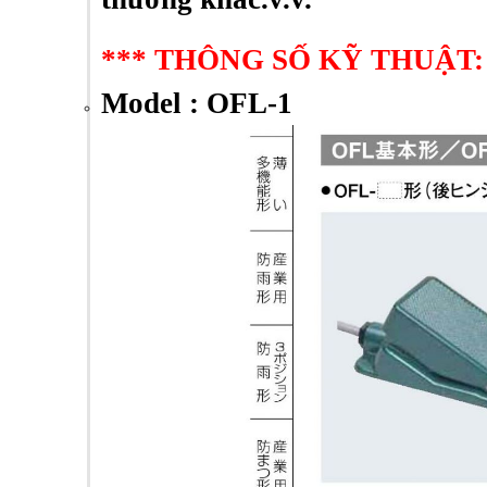
*** THÔNG SỐ KỸ THUẬT:
Model : OFL-1