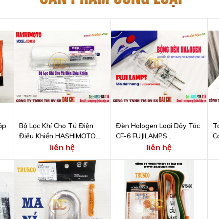
áp
Bộ Lọc Khí Cho Tủ Điện
Đèn Halogen Loại Dây Tóc
T
Điều Khiển HASHIMOTO
CF-6 FUJILAMPS
C
E20150
JC24V300WS
X
liên hệ
liên hệ
D