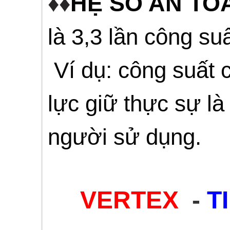
HỆ SỐ AN TOÀ
♦♦
là 3,3 lần công suấ
Ví dụ: công suất 
lực giữ thực sự là
người sử dụng.
VERTEX
-
T