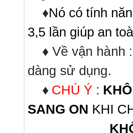
♦
Nó có tính năn
3,5 lần giúp an to
♦
Về vận hành : 
dàng sử dụng.
♦
CHÚ Ý
:
KH
SANG ON
KHI C
KH