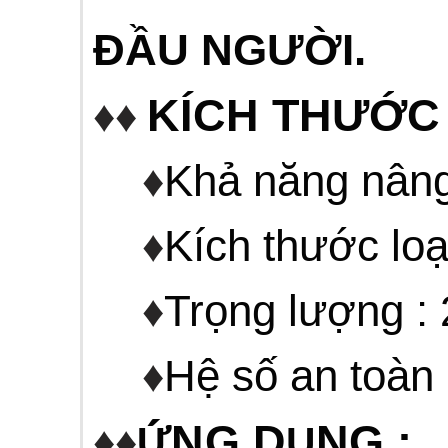
ĐẦU NGƯỜI.
KÍCH THƯỚC 
♦♦
♦
Khả năng nâng 
♦
Kích thước loạ
♦
Trọng lượng : 
♦
Hệ số an toàn 
NG D
NG :
♦♦
Ứ
Ụ