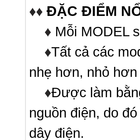
ĐẶC ĐIỂM NỔ
♦♦
♦
Mỗi MODEL sẽ
♦
Tất cả các mo
nhẹ hơn, nhỏ hơn 
♦
Được làm bằn
nguồn điện, do đó
dây điện.