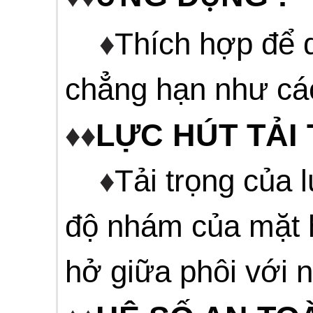
♦
Thích hợp để d
chẳng hạn như cá
LỰC HÚT TẢI
♦♦
♦
Tải trọng của 
độ nhám của mặt h
hở giữa phôi với