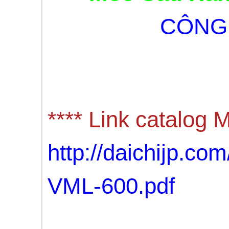
CÔNG 
**** Link catalo
http://daichijp.
VML-600.pdf