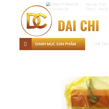
Mở cửa: 7h30 -
[Thứ 2 - Thứ 6]
DAI CHI
DANH MỤC SẢN PHẨM
CHẾ TẠO 