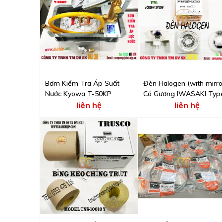
Bơm Kiểm Tra Áp Suất
Đèn Halogen (with mirro
Nước Kyowa T-50KP
Có Gương IWASAKI Typ
JCR20H12V50W
liên hệ
liên hệ