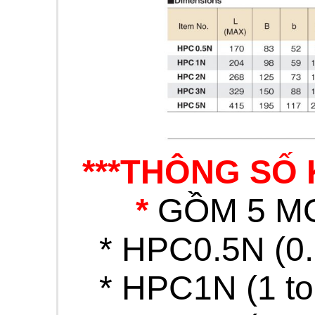
***THÔNG SỐ 
GỒM 5 MO
*
* HPC0.5N (0.
* HPC1N (1 to