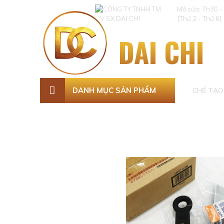
Mở cửa: 7h30 -
[Thứ 2 - Thứ 6]
DAI CHI
DANH MỤC SẢN PHẨM
CHẾ TẠO 