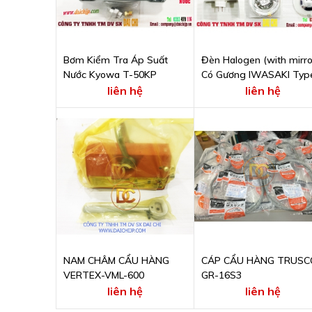
Bơm Kiểm Tra Áp Suất
Đèn Halogen (with mirro
Nước Kyowa T-50KP
Có Gương IWASAKI Typ
JCR20H12V50W
liên hệ
liên hệ
NAM CHÂM CẨU HÀNG
CÁP CẨU HÀNG TRUSC
VERTEX-VML-600
GR-16S3
liên hệ
liên hệ