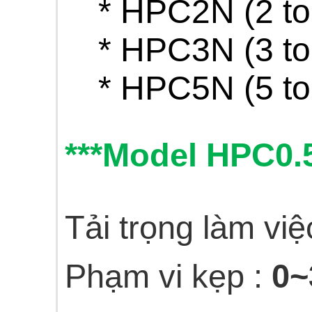
* HPC2N (2 to
* HPC3N (3 to
* HPC5N (5 to
***Model HPC0.
Tải trọng làm việ
Phạm vi kẹp :
0~