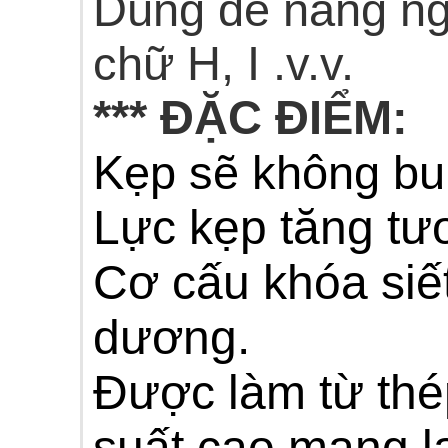
Dùng để nâng nga
chữ H, I .v.v.
*** ĐẶC ĐIỂM:
Kẹp sẽ không bun
Lực kẹp tăng tươ
Cơ cấu khóa siế
dương.
Được làm từ thé
suất cao mang l