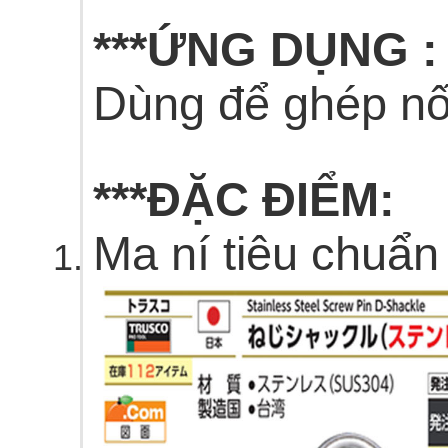
***ỨNG DỤNG :
Dùng để ghép nố
***ĐẶC ĐIỂM:
Ma ní tiêu chuẩn 