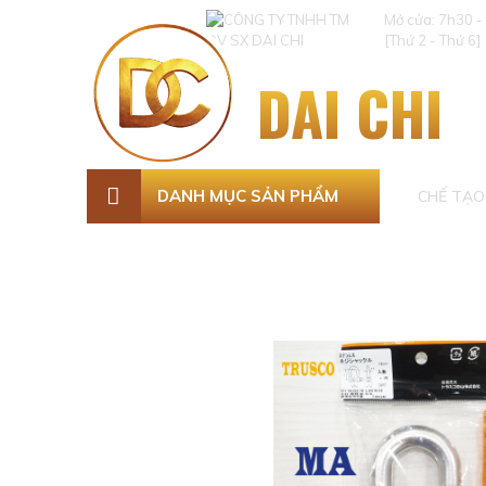
Mở cửa: 7h30 -
[Thứ 2 - Thứ 6]
DAI CHI
DANH MỤC SẢN PHẨM
CHẾ TẠO 