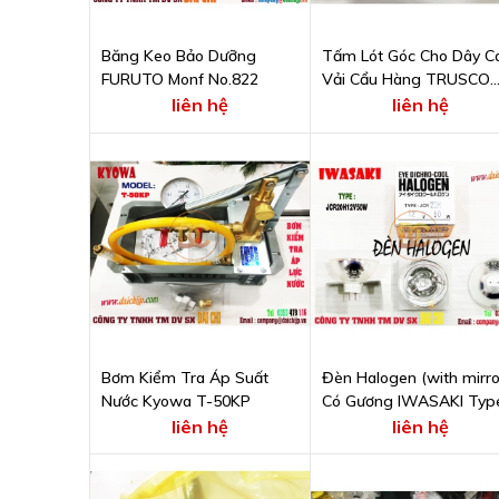
Băng Keo Bảo Dưỡng
Tấm Lót Góc Cho Dây C
FURUTO Monf No.822
Vải Cẩu Hàng TRUSCO
MCP8-75
liên hệ
liên hệ
Bơm Kiểm Tra Áp Suất
Đèn Halogen (with mirro
Nước Kyowa T-50KP
Có Gương IWASAKI Typ
JCR20H12V50W
liên hệ
liên hệ