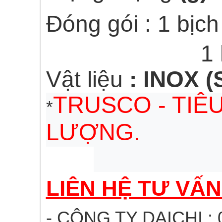
Đóng gói : 1 bịch 
1 hộp / 
Vật liệu
: INOX (
TRUSCO - TIÊ
*
LƯỢNG.
LIÊN HỆ TƯ VẤ
- CÔNG TY DAICHI : 